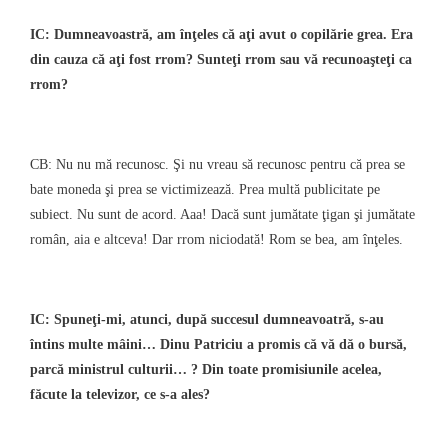
IC: Dumneavoastră, am înţeles că aţi avut o copilărie grea. Era
din cauza că aţi fost rrom? Sunteţi rrom sau vă recunoaşteţi ca
rrom?
CB: Nu nu mă recunosc. Şi nu vreau să recunosc pentru că prea se
bate moneda şi prea se victimizează. Prea multă publicitate pe
subiect. Nu sunt de acord. Aaa! Dacă sunt jumătate ţigan şi jumătate
român, aia e altceva! Dar rrom niciodată! Rom se bea, am înţeles.
IC: Spuneţi-mi, atunci, după succesul dumneavoatră, s-au
întins multe mâini… Dinu Patriciu a promis că vă dă o bursă,
parcă ministrul culturii… ? Din toate promisiunile acelea,
făcute la televizor, ce s-a ales?