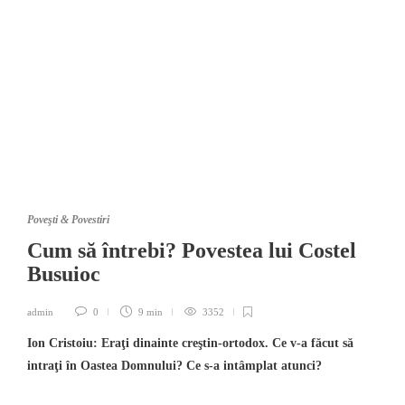
Poveşti & Povestiri
Cum să întrebi? Povestea lui Costel
Busuioc
admin
0
9 min
3352
Ion Cristoiu: Eraţi dinainte creştin-ortodox. Ce v-a făcut să
intraţi în Oastea Domnului? Ce s-a intâmplat atunci?