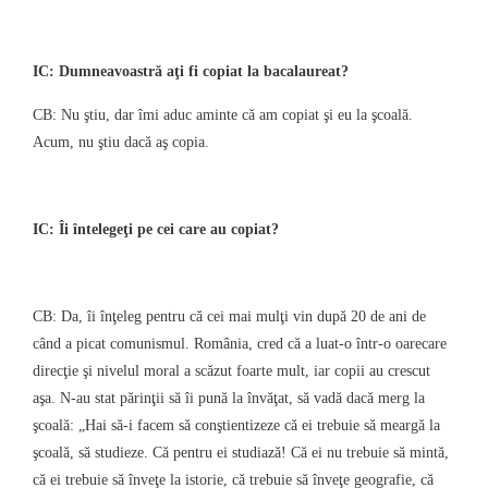
IC: Dumneavoastră aţi fi copiat la bacalaureat?
CB: Nu ştiu, dar îmi aduc aminte că am copiat şi eu la şcoală.
Acum, nu ştiu dacă aş copia.
IC: Îi întelegeţi pe cei care au copiat?
CB: Da, îi înţeleg pentru că cei mai mulţi vin după 20 de ani de
când a picat comunismul. România, cred că a luat-o într-o oarecare
direcţie şi nivelul moral a scăzut foarte mult, iar copii au crescut
aşa. N-au stat părinţii să îi pună la învăţat, să vadă dacă merg la
şcoală: „Hai să-i facem să conştientizeze că ei trebuie să meargă la
şcoală, să studieze. Că pentru ei studiază! Că ei nu trebuie să mintă,
că ei trebuie să înveţe la istorie, că trebuie să înveţe geografie, că