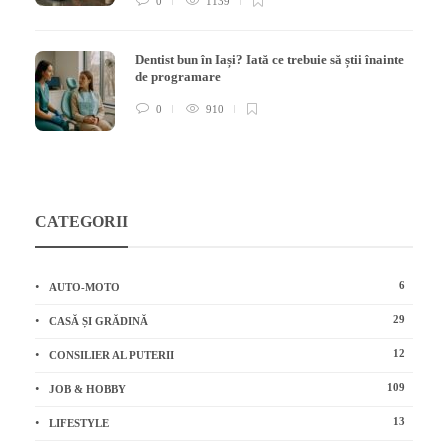
0
1139
Dentist bun în Iași? Iată ce trebuie să știi înainte
de programare
0
910
CATEGORII
6
AUTO-MOTO
29
CASĂ ȘI GRĂDINĂ
12
CONSILIER AL PUTERII
109
JOB & HOBBY
13
LIFESTYLE