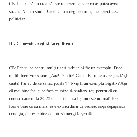
CB: Pentru că nu cred că este un teren pe care eu aş putea avea
succes. Nu am studii. Cred că mai degrabă m-aş face preot decât
politician.
IC: Ce nevoie aveţi să faceţi liceul?
CB: Pentru că pentru mulţi tineri trebuie să fie un exemplu. Dacă
mulţi tineri vor spune: „Aaa! Da uite! Costel Busuioc n-are şcoală şi
cântă! Păi eu de ce să fac şcoală?!” N-aş fi un exemplu negativ? Aşa
că mai bine fac, şi să facă ca mine să studieze toţi pentru că eu
cunosc oameni la 20-23 de ani în clasa I şi nu este normal! Este
foarte bine că au mers, este extraordinar că reuşesc să-şi depăşească
condiţia, dar este bine de mic să mergi la şcoală.