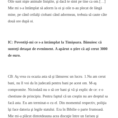
Oile sunt nişte animale liniştite, şi dacă te simt pe tine ca om.[…]
Mie mi s-a întâmplat să adorm la oi şi oile n-au plecat de lângă
mine, pe când ceilalţi ciobani când adormeau, trebuia să caute câte
două ore după oi.
IC: Povestiţi-mi ce s-a întâmplat la Timişoara. Bănuiesc că
sunteţi detaşat de eveniment. A apărut o ştire că aţi cerut 3000
de euro.
CB: Aş vrea cu ocazia asta să şi lămuresc un lucru. 1.Nu am cerut
bani, nu îl voi da în judecată pentru bani pe acest om. M-aş
compromite. Niciodată nu o să cer bani şi vă şi explic de ce: e o
chestiune de principiu. Pentru faptul că un creştin nu are dreptul sa
facă asta. Eu am terminat-o cu el. Din momentul respectiv, poliţia
îşi face datoria şi legile statului. Era în Bibilie o parte frumoasă.
Mie mi-a plăcut dintotdeauna acea discuţie între un fariseu şi