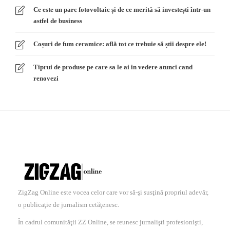
Ce este un parc fotovoltaic și de ce merită să investești într-un
astfel de business
Coșuri de fum ceramice: află tot ce trebuie să știi despre ele!
Tiprui de produse pe care sa le ai in vedere atunci cand
renovezi
ZigZag Online este vocea celor care vor să-şi susţină propriul adevăr,
o publicaţie de jurnalism cetăţenesc.
În cadrul comunităţii ZZ Online, se reunesc jurnalişti profesionişti,