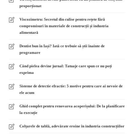
proporționat
Viscozimetru: Secretul din culise pentru rețete fără
compromisuri în materiale de construcții și industria
alimentară
Dentist bun în Iași? Iată ce trebuie să știi înainte de
programare
Când pielea devine jurnal: Tatuaje care spun ce nu poți
exprima
Sisteme de detectie efractie: 5 motive pentru care ai nevoie de
ele acum
Ghid complet pentru renovarea acoperișului: De la planificare
la execuție
Colțarele de tablă, adevărate eroine în industria construcțiilor