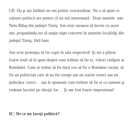
CB: Da şi am întâlnit un om politic extraordinar. Nu o să spun ce
culoare politică are pentru că nu mă interesează.
Doar numele: este
Nelu Bălaş din judeţul Timiş. Am avut onoarea să lucrez cu acest
om, propunându-mi să susţin nişte concerte în anumite localităţi din
judeţul Timiş, fără bani.
Am avut pretenţia să fie copii în sala respectivă! Şi mi-a plăcut
foarte mult să le spun despre cum trebuie să fie ei, viitori cetăţeni ai
României. Cum ar trebui să fie dacă vor să fie o Românie curată, să
fie un politician care să nu fie corupt sau un ziarist corect sau un
judecător corect… sau le spuneam cum trebuie să fie ei ca oameni şi
vedeam lacrimi pe obrajii lor… Şi am fost foarte impresionat!
IC: De ce nu faceţi politică?