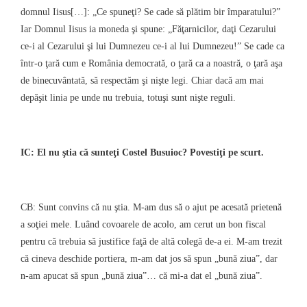
domnul Iisus[…]: „Ce spuneţi? Se cade să plătim bir împaratului?”
Iar Domnul Iisus ia moneda şi spune: „Făţarnicilor, daţi Cezarului
ce-i al Cezarului şi lui Dumnezeu ce-i al lui Dumnezeu!” Se cade ca
într-o ţară cum e România democrată, o ţară ca a noastră, o ţară aşa
de binecuvântată, să respectăm şi nişte legi. Chiar dacă am mai
depăşit linia pe unde nu trebuia, totuşi sunt nişte reguli.
IC: El nu ştia că sunteţi Costel Busuioc? Povestiţi pe scurt.
CB: Sunt convins că nu ştia. M-am dus să o ajut pe acesată prietenă
a soţiei mele. Luând covoarele de acolo, am cerut un bon fiscal
pentru că trebuia să justifice faţă de altă colegă de-a ei. M-am trezit
că cineva deschide portiera, m-am dat jos să spun „bună ziua”, dar
n-am apucat să spun „bună ziua”… că mi-a dat el „bună ziua”.