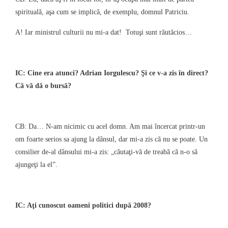
spirituală, aşa cum se implică, de exemplu, domnul Patriciu.
A! Iar ministrul culturii nu mi-a dat!
Totuşi sunt răutăcios…
IC: Cine era atunci? Adrian Iorgulescu? Şi ce v-a zis în direct?
Că vă dă o bursă?
CB: Da… N-am nicimic cu acel domn. Am mai încercat printr-un
om foarte serios sa ajung la dânsul, dar mi-a zis că nu se poate. Un
consilier de-al dânsului mi-a zis: „căutaţi-vă de treabă că n-o să
ajungeţi la el”.
IC: Aţi cunoscut oameni politici după 2008?