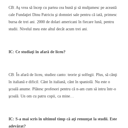
CB: Aş vrea să încep cu partea cea bună şi să mulţumesc pe această
cale Fundaţiei Dinu Patriciu şi domniei sale pentru că iată, primesc
bursa de trei ani. 2000 de dolari americani în fiecare lună, pentru
studii. Nivelul meu este altul decât acum trei ani.
IC: Ce studiaţi în afară de liceu?
CB: În afară de liceu, studiez canto: teorie şi solfegii. Plus, să cânţi
în italiană e dificil. Cânt în italiană, cânt în spaniolă. Nu este o
şcoală anume. Plătesc profesori pentru că n-am cum să intru într-o
şcoală. Un om cu patru copii, ca mine…
IC: S-a mai scris în ultimul timp că aţi renunţat la studii. Este
adevărat?