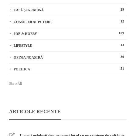
29
CASĂ ȘI GRĂDINĂ
12
CONSILIER AL PUTERII
109
JOB & HOBBY
13
LIFESTYLE
39
OPINIA NOASTRĂ
51
POLITICA
Show All
ARTICOLE RECENTE
Un colț nefolosit devine punct focal cu un șemineu de colț bine