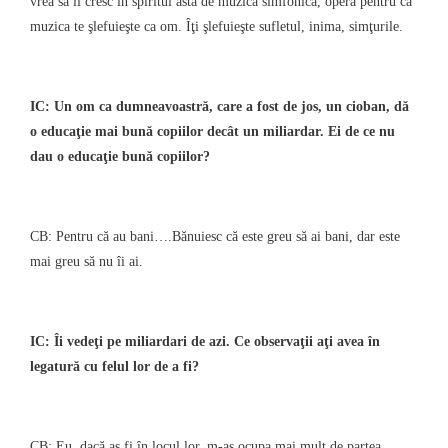
vrea să îi cresc în spiritul ăsta de muzică simfonică, operă pentru că
muzica te şlefuieşte ca om. Îţi şlefuieşte sufletul, inima, simţurile.
IC: Un om ca dumneavoastră, care a fost de jos, un cioban, dă
o educaţie mai bună copiilor decât un miliardar. Ei de ce nu
dau o educaţie bună copiilor?
CB: Pentru că au bani….Bănuiesc că este greu să ai bani, dar este
mai greu să nu îi ai.
IC: Îi vedeţi pe miliardari de azi. Ce observaţii aţi avea în
legatură cu felul lor de a fi?
CB: Eu, dacă aş fi în locul lor, m-aş ocupa mai mult de partea