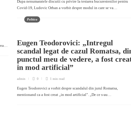
Dupa nenumaratele discutii cu privire la testarea bucurestenilor pentru
Covid-19, Ludovic Orban a vorbit despre modul in care se va…
Politica
Eugen Teodorovici: „Intregul
area…
scandal legat de cazul Romatsa, di
punctul meu de vedere, a fost crea
in mod artificial”
admin
0
1 min
read
Eugen Teodorovici a vorbit despre scandalul din jurul Romatsa,
mentionand ca a fost creat „in mod artificial”. „De ce s-au…