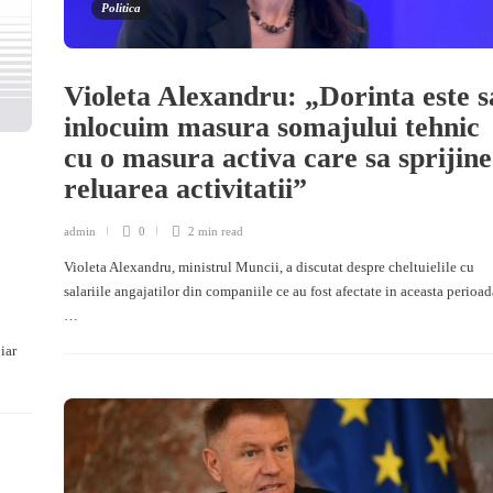
Politica
Violeta Alexandru: „Dorinta este s
inlocuim masura somajului tehnic
cu o masura activa care sa sprijine
reluarea activitatii”
admin
0
2 min
read
Violeta Alexandru, ministrul Muncii, a discutat despre cheltuielile cu
salariile angajatilor din companiile ce au fost afectate in aceasta perioad
…
iar