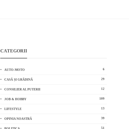
CATEGORII
6
AUTO-MOTO
29
CASĂ ȘI GRĂDINĂ
12
CONSILIER AL PUTERII
109
JOB & HOBBY
13
LIFESTYLE
39
OPINIA NOASTRĂ
51
POLITICA