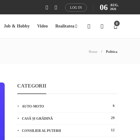
06
AUG.
LOG IN
2026
0
Job & Hobby
Video
Realitatea
Home
Politica
CATEGORII
6
AUTO-MOTO
29
CASĂ ȘI GRĂDINĂ
12
CONSILIER AL PUTERII