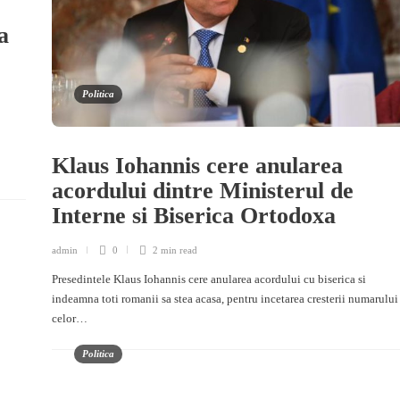
a
Politica
Klaus Iohannis cere anularea
acordului dintre Ministerul de
Interne si Biserica Ortodoxa
admin
0
2 min
read
Presedintele Klaus Iohannis cere anularea acordului cu biserica si
indeamna toti romanii sa stea acasa, pentru incetarea cresterii numarului
celor…
Politica