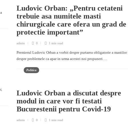
Ludovic Orban: „Pentru cetateni
 a
trebuie asa numitele masti
chirurgicale care ofera un grad de
protectie important”
admin
0
1 min
read
Premierul Ludovic Orban a vorbit despre purtarea obligatorie a mastilor 
despre problemele ca apar in urma acestei noi propuneri….
Politica
r,
Ludovic Orban a discutat despre
modul in care vor fi testati
Bucurestenii pentru Covid-19
admin
0
1 min
read