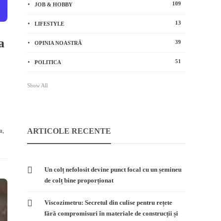
109
JOB & HOBBY
13
LIFESTYLE
a
39
OPINIA NOASTRĂ
51
POLITICA
Show All
ARTICOLE RECENTE
a,
Un colț nefolosit devine punct focal cu un șemineu
de colț bine proporționat
Viscozimetru: Secretul din culise pentru rețete
fără compromisuri în materiale de construcții și