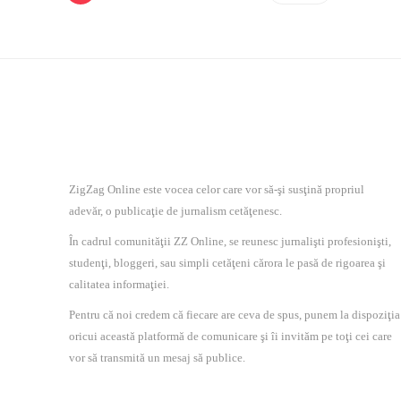
ZigZag Online este vocea celor care vor să-şi susţină propriul
adevăr, o publicaţie de jurnalism cetăţenesc.
În cadrul comunităţii ZZ Online, se reunesc jurnalişti profesionişti,
studenţi, bloggeri, sau simpli cetăţeni cărora le pasă de rigoarea şi
calitatea informaţiei.
Pentru că noi credem că fiecare are ceva de spus, punem la dispoziţia
oricui această platformă de comunicare şi îi invităm pe toţi cei care
vor să transmită un mesaj să publice.