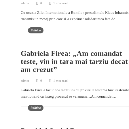
admin
0
1 min
read
Cu ocazia Zilei Internationale a Romilor, presedintele Klaus Iohannis
transmis un mesaj prin care si-a exprimat solidaritatea fata de…
Politica
Gabriela Firea: „Am comandat
teste, vin in tara mai tarziu decat
am crezut”
admin
0
1 min
read
Gabriela Firea a facut noi mentiuni cu privire la testarea bucurestenilo
mentionand ca intreg procesul se va amana. „Am comandat…
Politica