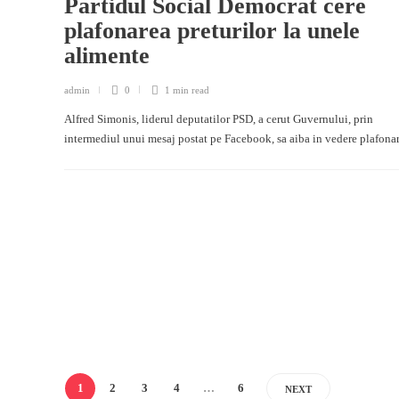
Partidul Social Democrat cere
plafonarea preturilor la unele
alimente
admin
0
1 min
read
Alfred Simonis, liderul deputatilor PSD, a cerut Guvernului, prin
intermediul unui mesaj postat pe Facebook, sa aiba in vedere plafon
1
2
3
4
…
6
NEXT