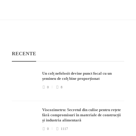
RECENTE
Un colț nefolosit devine punct focal cu un
șemineu de colț bine proporționat
0
8
Viscozimetru: Secretul din culise pentru rețete
fără compromisuri în materiale de construcții
și industria alimentară
0
1117