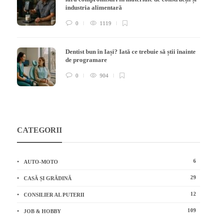
industria alimentară
0
1119
Dentist bun în Iași? Iată ce trebuie să știi înainte
de programare
0
904
CATEGORII
6
AUTO-MOTO
29
CASĂ ȘI GRĂDINĂ
12
CONSILIER AL PUTERII
109
JOB & HOBBY