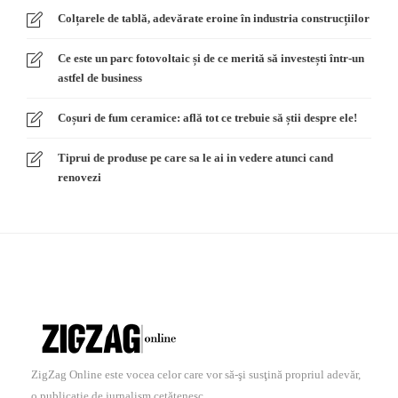
Colțarele de tablă, adevărate eroine în industria construcțiilor
Ce este un parc fotovoltaic și de ce merită să investești într-un
astfel de business
Coșuri de fum ceramice: află tot ce trebuie să știi despre ele!
Tiprui de produse pe care sa le ai in vedere atunci cand
renovezi
ZigZag Online este vocea celor care vor să-şi susţină propriul adevăr,
o publicaţie de jurnalism cetăţenesc.