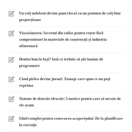
Un colț nefolosit devine punct focal cu un șemineu de colț bine
proporționat
Viscozimetru: Secretul din culise pentru rețete fără
compromisuri în materiale de construcții și industria
alimentară
Dentist bun în Iași? Iată ce trebuie să știi înainte de
programare
Când pielea devine jurnal: Tatuaje care spun ce nu poți
exprima
Sisteme de detectie efractie: 5 motive pentru care ai nevoie de
ele acum
Ghid complet pentru renovarea acoperișului: De la planificare
la execuție