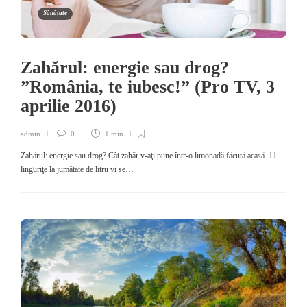
Sănătate
Zahărul: energie sau drog?
”România, te iubesc!” (Pro TV, 3
aprilie 2016)
admin
0
1 min
Zahărul: energie sau drog? Cât zahăr v-aţi pune într-o limonadă făcută acasă. 11
linguriţe la jumătate de litru vi se…