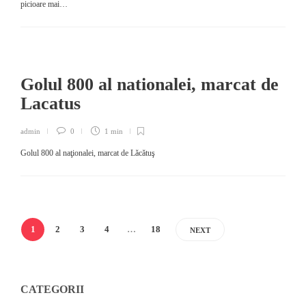
picioare mai…
Golul 800 al nationalei, marcat de
Lacatus
admin
0
1 min
Golul 800 al naţionalei, marcat de Lăcătuş
1
2
3
4
…
18
NEXT
CATEGORII