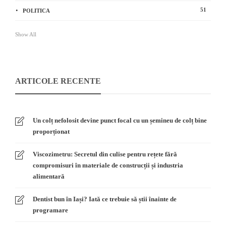
51
POLITICA
Show All
ARTICOLE RECENTE
Un colț nefolosit devine punct focal cu un șemineu de colț bine
proporționat
Viscozimetru: Secretul din culise pentru rețete fără
compromisuri în materiale de construcții și industria
alimentară
Dentist bun în Iași? Iată ce trebuie să știi înainte de
programare