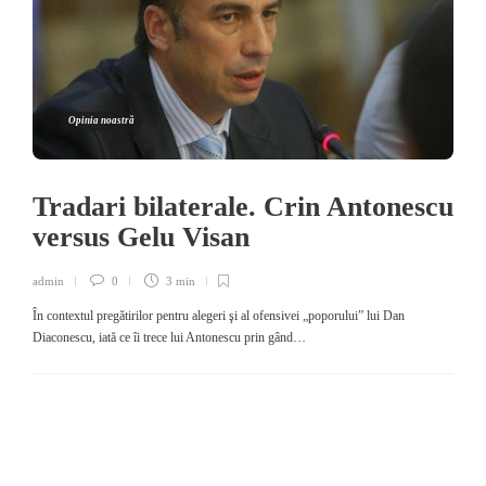
Opinia noastră
Tradari bilaterale. Crin Antonescu
versus Gelu Visan
admin
0
3 min
În contextul pregătirilor pentru alegeri şi al ofensivei „poporului” lui Dan
Diaconescu, iată ce îi trece lui Antonescu prin gând…