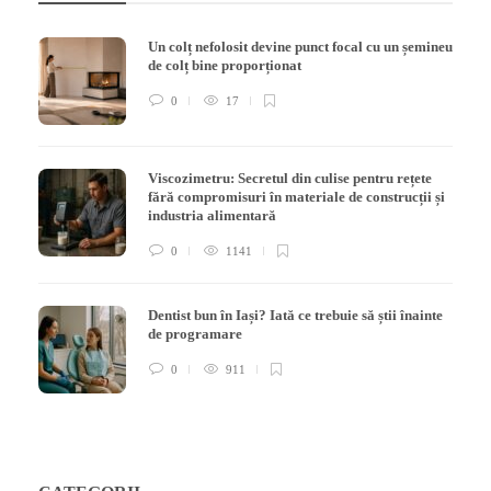
Un colț nefolosit devine punct focal cu un șemineu
de colț bine proporționat
0
17
Viscozimetru: Secretul din culise pentru rețete
fără compromisuri în materiale de construcții și
industria alimentară
0
1141
Dentist bun în Iași? Iată ce trebuie să știi înainte
de programare
0
911