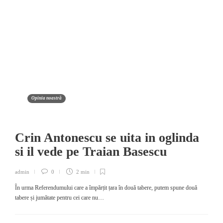
Opinia noastră
Crin Antonescu se uita in oglinda
si il vede pe Traian Basescu
admin
0
2 min
În urma Referendumului care a împărțit țara în două tabere, putem spune două
tabere și jumătate pentru cei care nu…