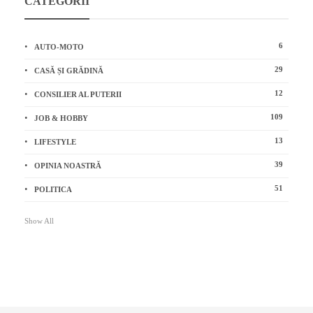
CATEGORII
6
AUTO-MOTO
29
CASĂ ȘI GRĂDINĂ
12
CONSILIER AL PUTERII
109
JOB & HOBBY
13
LIFESTYLE
39
OPINIA NOASTRĂ
51
POLITICA
Show All