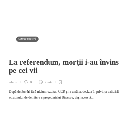
Opinia noastră
La referendum, morţii i-au învins
pe cei vii
admin
0
2 min
După deliberări fără niciun rezultat, CCR şi-a amânat decizia în privinţa validării
scrutinului de demitere a preşedintelui Băsescu, deşi această…