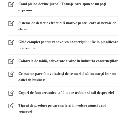
Când pielea devine jurnal: Tatuaje care spun ce nu poți
exprima
Sisteme de detectie efractie: 5 motive pentru care ai nevoie de
ele acum
Ghid complet pentru renovarea acoperișului: De la planificare
la execuție
Colțarele de tablă, adevărate eroine în industria construcțiilor
Ce este un parc fotovoltaic și de ce merită să investești într-un
astfel de business
Coșuri de fum ceramice: află tot ce trebuie să știi despre ele!
Tiprui de produse pe care sa le ai in vedere atunci cand
renovezi