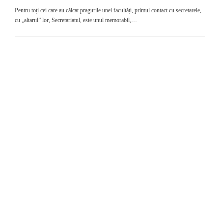
Pentru toți cei care au călcat pragurile unei facultăți, primul contact cu secretarele,
cu „altarul” lor, Secretariatul, este unul memorabil,…