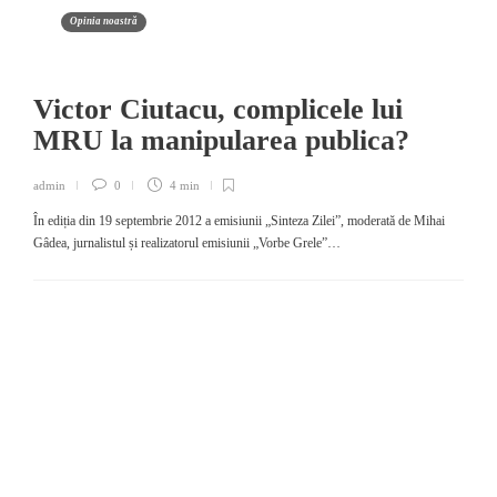
Opinia noastră
Victor Ciutacu, complicele lui
MRU la manipularea publica?
admin
0
4 min
În ediția din 19 septembrie 2012 a emisiunii „Sinteza Zilei”, moderată de Mihai
Gâdea, jurnalistul și realizatorul emisiunii „Vorbe Grele”…