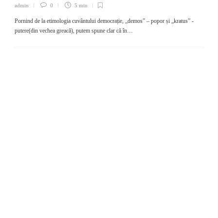
admin
0
5 min
Pornind de la etimologia cuvântului democrație, „demos” – popor și „kratus” -
putere(din vechea greacă), putem spune clar că în…