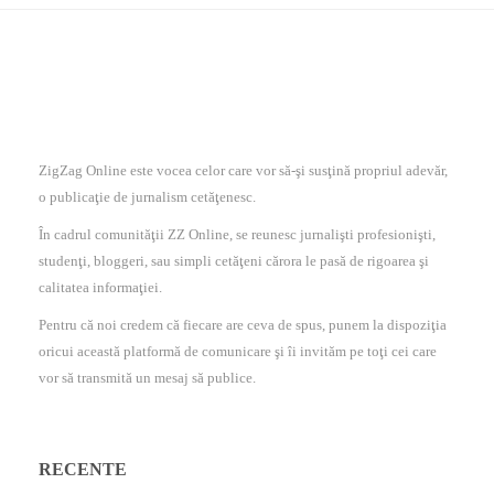
ZigZag Online este vocea celor care vor să-şi susţină propriul adevăr,
o publicaţie de jurnalism cetăţenesc.
În cadrul comunităţii ZZ Online, se reunesc jurnalişti profesionişti,
studenţi, bloggeri, sau simpli cetăţeni cărora le pasă de rigoarea şi
calitatea informaţiei.
Pentru că noi credem că fiecare are ceva de spus, punem la dispoziţia
oricui această platformă de comunicare şi îi invităm pe toţi cei care
vor să transmită un mesaj să publice.
RECENTE