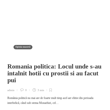
Opinia noastră
Romania politica: Locul unde s-au
intalnit hotii cu prostii si au facut
pui
admin
0
3 min
România politică nu mai are de foarte mult timp acel aer elitist din perioada
interbelică, când sub stema Monarhiei, cel…