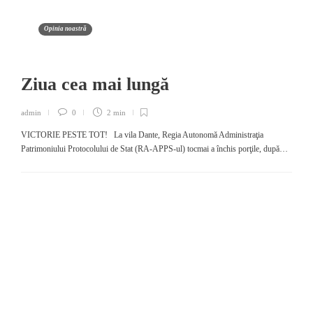
Opinia noastră
Ziua cea mai lungă
admin
0
2 min
VICTORIE PESTE TOT! La vila Dante, Regia Autonomă Administraţia
Patrimoniului Protocolului de Stat (RA-APPS-ul) tocmai a închis porţile, după…