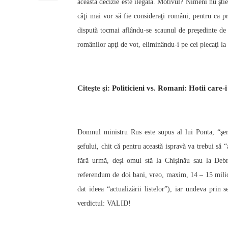
această decizie este ilegală. Motivul? Nimeni nu ştie
câţi mai vor să fie consideraţi români, pentru ca p
dispută tocmai aflându-se scaunul de preşedinte de 
românilor apţi de vot, eliminându-i pe cei plecaţi la lu
Citeşte şi:
Politicieni vs. Romani: Hotii care-i
Domnul ministru Rus este supus al lui Ponta, “şer
şefului, chit că pentru această ispravă va trebui să
fără urmă, deşi omul stă la Chişinău sau la Debre
referendum de doi bani, vreo, maxim, 14 – 15 milioa
dat
ideea
“actualizării listelor”), iar undeva prin
verdictul: VALID!