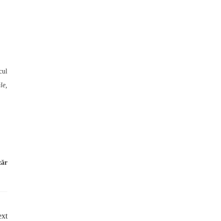
cul
le,
zăr
xt