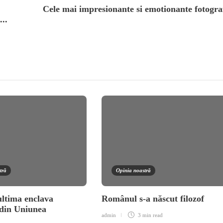
Cele mai impresionante si emotionante fotograf
...
tră
Opinia noastră
ltima enclava
Românul s-a născut filozof
din Uniunea
admin
3 min
read
a