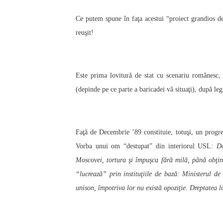
Ce putem spune în faţa acestui “proiect grandios de
reuşit!
Este prima lovitură de stat cu scenariu românesc,
(depinde pe ce parte a baricadei vă situaţi), după leg
Faţă de Decembrie ’89 constituie, totuşi, un progre
Vorba unui om “destupat” din interiorul USL:
Do
Moscovei, tortura şi împuşca fără milă, până obţin
“lucrează” prin instituţiile de bază: Ministerul de 
unison, împotriva lor nu există opoziţie. Dreptatea lu