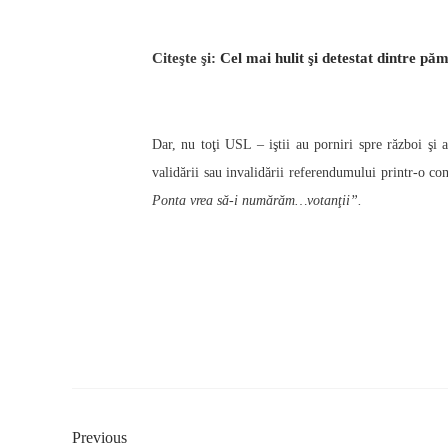
Citeşte şi
:
Cel mai hulit şi detestat dintre p
Dar, nu toţi USL – iştii au porniri spre război şi 
validării sau invalidării referendumului printr-o c
Ponta vrea să-i numărăm…votanţii”.
Previous