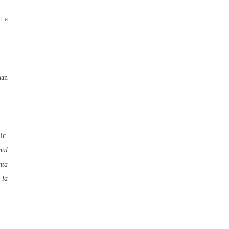
t a
man
ic.
mul
nta
 la