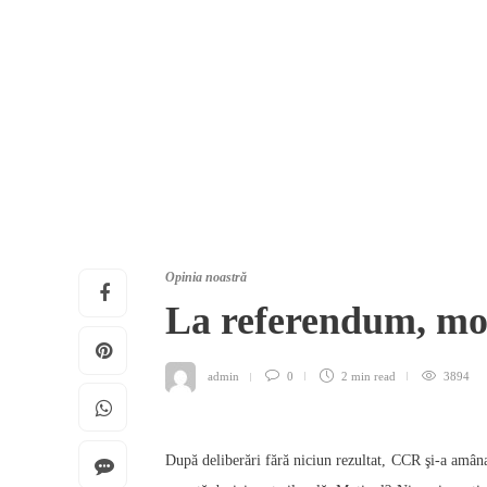
Opinia noastră
La referendum, morţ
admin
0
2 min
read
3894
După deliberări fără niciun rezultat, CCR şi-a amânat