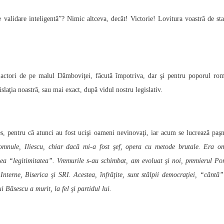
 validare inteligentă”? Nimic altceva, decât! Victorie! Lovitura voastră de sta
 actori de pe malul Dâmboviţei, făcută împotriva, dar şi pentru poporul ro
islaţia noastră, sau mai exact, după vidul nostru legislativ.
s, pentru că atunci au fost ucişi oameni nevinovaţi, iar acum se lucrează paşn
mnule, Iliescu, chiar dacă mi-a fost şef, opera cu metode brutale. Era o
ea “legitimitatea”. Vremurile s-au schimbat, am evoluat şi noi, premierul Po
Interne, Biserica şi SRI. Acestea, înfrăţite, sunt stâlpii democraţiei, “cântă”
i Băsescu a murit, la fel şi partidul lui.