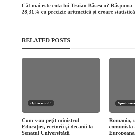
Cât mai este cota lui Traian Băsescu? Răspuns:
28,31% cu precizie aritmetică și eroare statistică
RELATED POSTS
Opinia noastră
Opinia noas
Cum s-au peţit ministrul
Romania, u
Educaţiei, rectorii şi decanii la
comunista 
Senatul Universităţii
European