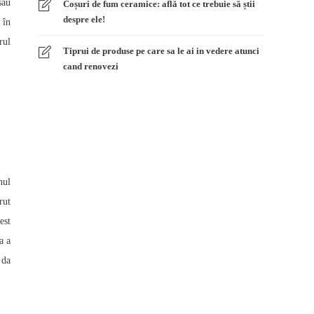
sau
Coșuri de fum ceramice: află tot ce trebuie să știi
despre ele!
 în
rul
Tiprui de produse pe care sa le ai in vedere atunci
cand renovezi
nul
rut
est
a a
 da