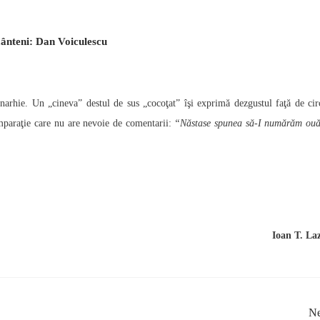
ământeni: Dan Voiculescu
anarhie. Un „cineva” destul de sus „cocoţat” îşi exprimă dezgustul faţă de cir
omparaţie care nu are nevoie de comentarii:
“Năstase spunea să-I numărăm ouă
Ioan T. La
Ne