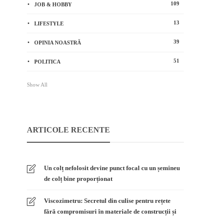
109
JOB & HOBBY
13
LIFESTYLE
39
OPINIA NOASTRĂ
51
POLITICA
Show All
ARTICOLE RECENTE
Un colț nefolosit devine punct focal cu un șemineu
de colț bine proporționat
Viscozimetru: Secretul din culise pentru rețete
fără compromisuri în materiale de construcții și