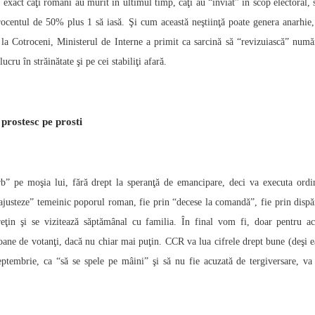
 exact câţi români au murit în ultimul timp, câţi au “înviat” în scop electoral, 
rocentul de 50% plus 1 să iasă. Şi cum această neştiinţă poate genera anarhie,
la Cotroceni, Ministerul de Interne a primit ca sarcină să “revizuiască” numă
cru în străinătate şi pe cei stabiliţi afară.
 prostesc pe prosti
b” pe moşia lui, fără drept la speranţă de emancipare, deci va executa ordi
 “ajusteze” temeinic poporul roman, fie prin “decese la comandă”, fie prin dispă
ţin şi se vizitează săptămânal cu familia. În final vom fi, doar pentru ac
ne de votanţi, dacă nu chiar mai puţin. CCR va lua cifrele drept bune (deşi e
 septembrie, ca “să se spele pe mâini” şi să nu fie acuzată de tergiversare, va