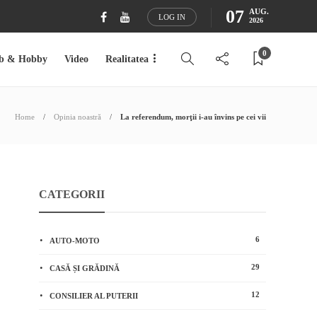
07
AUG.
LOG IN
2026
0
b & Hobby
Video
Realitatea
Home
Opinia noastră
La referendum, morţii i-au învins pe cei vii
CATEGORII
6
AUTO-MOTO
29
CASĂ ȘI GRĂDINĂ
12
CONSILIER AL PUTERII