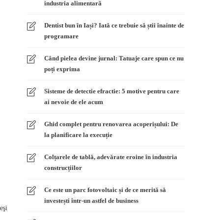
industria alimentară
Dentist bun în Iași? Iată ce trebuie să știi înainte de
programare
Când pielea devine jurnal: Tatuaje care spun ce nu
poți exprima
Sisteme de detectie efractie: 5 motive pentru care
ai nevoie de ele acum
Ghid complet pentru renovarea acoperișului: De
la planificare la execuție
Colțarele de tablă, adevărate eroine în industria
construcțiilor
Ce este un parc fotovoltaic și de ce merită să
investești într-un astfel de business
eşi