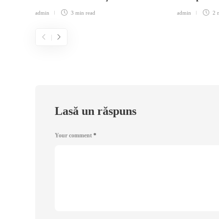
admin
3 min
read
admin
2 
Lasă un răspuns
Your comment
*