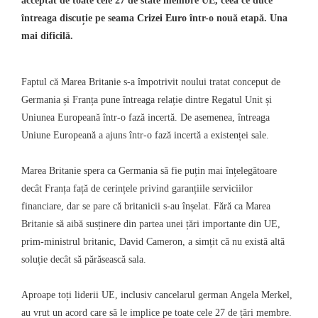
acceptat de toate cele 27 de state membre UE, ceea ce duce
întreaga discuție pe seama
Crizei Euro
într-o nouă etapă. Una
mai dificilă.
Faptul că Marea Britanie s-a împotrivit noului tratat conceput de
Germania și Franța pune întreaga relație dintre Regatul Unit și
Uniunea Europeană într-o fază incertă. De asemenea, întreaga
Uniune Europeană a ajuns într-o fază incertă a existenței sale.
Marea Britanie spera ca Germania să fie puțin mai înțelegătoare
decât Franța față de cerințele privind garanțiile serviciilor
financiare, dar se pare că britanicii s-au înșelat. Fără ca Marea
Britanie să aibă susținere din partea unei țări importante din UE,
prim-ministrul britanic, David Cameron, a simțit că nu există altă
soluție decât să părăsească sala.
Aproape toți liderii UE, inclusiv cancelarul german Angela Merkel,
au vrut un acord care să le implice pe toate cele 27 de țări membre.