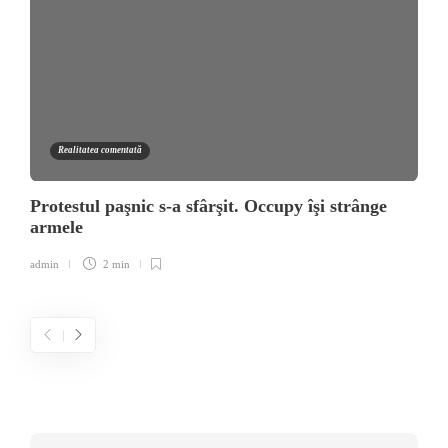
Realitatea comentată
Protestul paşnic s-a sfârşit. Occupy îşi strânge
armele
admin
2 min