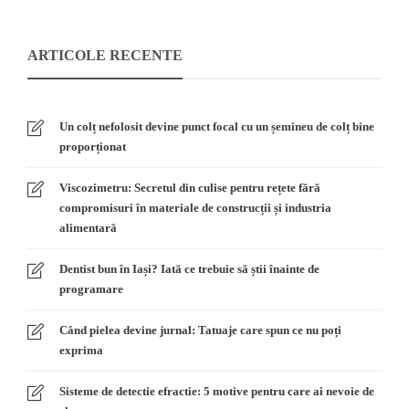
ARTICOLE RECENTE
Un colț nefolosit devine punct focal cu un șemineu de colț bine
proporționat
Viscozimetru: Secretul din culise pentru rețete fără
compromisuri în materiale de construcții și industria
alimentară
Dentist bun în Iași? Iată ce trebuie să știi înainte de
programare
Când pielea devine jurnal: Tatuaje care spun ce nu poți
exprima
Sisteme de detectie efractie: 5 motive pentru care ai nevoie de