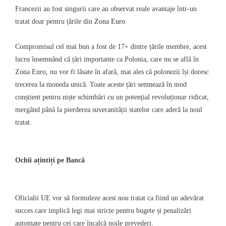
Francezii au fost singurii care au observat reale avantaje într-un
tratat doar pentru țările din
Zona Euro
.
Compromisul cel mai bun a fost de 17+ dintre țările membre, acest
lucru însemnând că țări importante ca Polonia, care nu se află în
Zona Euro, nu vor fi lăsate în afară, mai ales că polonezii își doresc
trecerea la moneda unică. Toate aceste țări semnează în mod
conștient pentru niște schimbări cu un potențial revoluționar ridicat,
mergând până la pierderea suveranității statelor care aderă la noul
tratat.
Ochii ațintiți pe Bancă
Oficialii UE vor să formuleze acest nou tratat ca fiind un adevărat
succes care implică legi mai stricte pentru bugete și penalizări
automate pentru cei care încalcă noile prevederi.