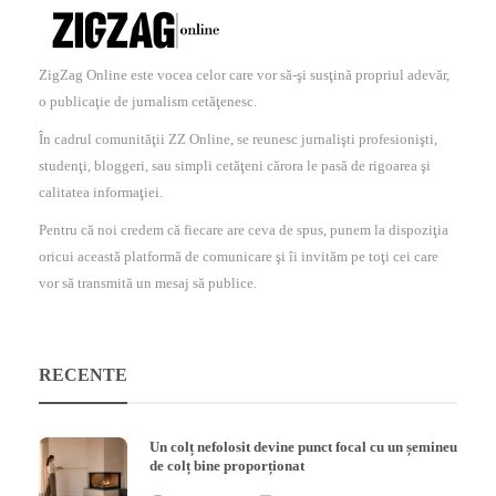
ZigZag Online este vocea celor care vor să-şi susţină propriul adevăr,
o publicaţie de jurnalism cetăţenesc.
În cadrul comunităţii ZZ Online, se reunesc jurnalişti profesionişti,
studenţi, bloggeri, sau simpli cetăţeni cărora le pasă de rigoarea şi
calitatea informaţiei.
Pentru că noi credem că fiecare are ceva de spus, punem la dispoziţia
oricui această platformă de comunicare şi îi invităm pe toţi cei care
vor să transmită un mesaj să publice.
RECENTE
Un colț nefolosit devine punct focal cu un șemineu
de colț bine proporționat