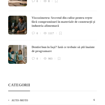
0
8
Viscozimetru: Secretul din culise pentru rețete
fără compromisuri în materiale de construcții și
industria alimentară
0
1117
Dentist bun în Iași? Iată ce trebuie să știi înainte
de programare
0
903
CATEGORII
6
AUTO-MOTO