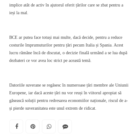
implice atât de activ în ajutorul oferit țărilor care se zbat pentru a
ieși la mal.
BCE ar putea face totuși mai multe, dacă decide, pentru a reduce
costurile împrumuturilor pentru țări pecum Italia și Spania. Acest
lucru rămâne încă de discutat, o decizie finală urmând a se lua după
dezbateri ce vor avea loc strict pe această temă.
Datoriile suverane se regăsesc în numeroase țări membre ale Uniunii
Europene, iar dacă aceste țări nu vor reuși în viitorul apropiat să
găsească soluții pentru redresarea economiilor naționale, riscul de a-
și pierde suveranitatea este unul extrem de ridicat.