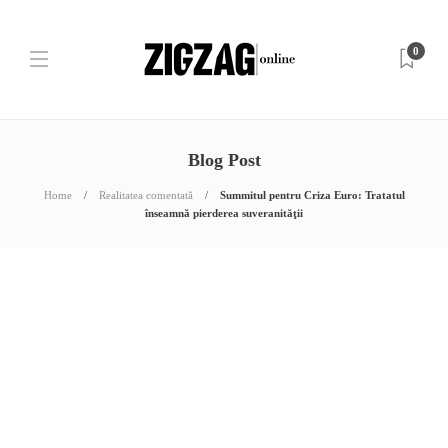
0
Blog Post
Home
Realitatea comentată
Summitul pentru Criza Euro: Tratatul
înseamnă pierderea suveranităţii