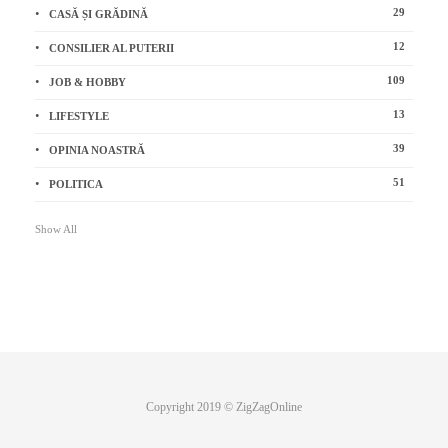
29
CASĂ ȘI GRĂDINĂ
12
CONSILIER AL PUTERII
109
JOB & HOBBY
13
LIFESTYLE
39
OPINIA NOASTRĂ
51
POLITICA
Show All
Copyright 2019 © ZigZagOnline