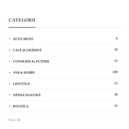
CATEGORII
6
AUTO-MOTO
29
CASĂ ȘI GRĂDINĂ
12
CONSILIER AL PUTERII
109
JOB & HOBBY
13
LIFESTYLE
39
OPINIA NOASTRĂ
51
POLITICA
Show All