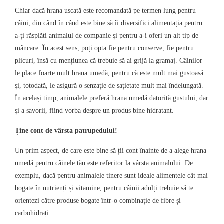
Chiar dacă hrana uscată este recomandată pe termen lung pentru
câini, din când în când este bine să îi diversifici alimentația pentru
a-ți răsplăti animalul de companie și pentru a-i oferi un alt tip de
mâncare. În acest sens, poți opta fie pentru conserve, fie pentru
plicuri, însă cu mențiunea că trebuie să ai grijă la gramaj. Câinilor
le place foarte mult hrana umedă, pentru că este mult mai gustoasă
și, totodată, le asigură o senzație de sațietate mult mai îndelungată.
În același timp, animalele preferă hrana umedă datorită gustului, dar
și a savorii, fiind vorba despre un produs bine hidratant.
Ține cont de vârsta patrupedului!
Un prim aspect, de care este bine să ții cont înainte de a alege hrana
umedă pentru câinele tău este referitor la vârsta animalului. De
exemplu, dacă pentru animalele tinere sunt ideale alimentele cât mai
bogate în nutrienți și vitamine, pentru câinii adulți trebuie să te
orientezi către produse bogate într-o combinație de fibre și
carbohidrați.