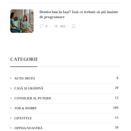
Dentist bun în Iași? Iată ce trebuie să știi înainte
de programare
0
903
CATEGORII
6
AUTO-MOTO
29
CASĂ ȘI GRĂDINĂ
12
CONSILIER AL PUTERII
109
JOB & HOBBY
13
LIFESTYLE
39
OPINIA NOASTRĂ