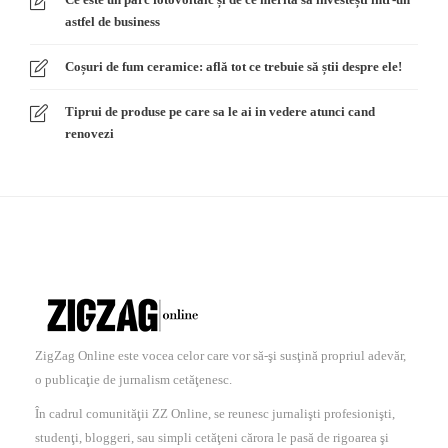
astfel de business
Coșuri de fum ceramice: află tot ce trebuie să știi despre ele!
Tiprui de produse pe care sa le ai in vedere atunci cand
renovezi
ZigZag Online este vocea celor care vor să-şi susţină propriul adevăr,
o publicaţie de jurnalism cetăţenesc.
În cadrul comunităţii ZZ Online, se reunesc jurnalişti profesionişti,
studenţi, bloggeri, sau simpli cetăţeni cărora le pasă de rigoarea şi