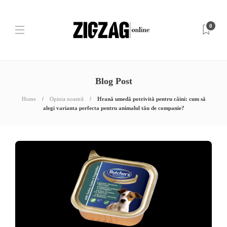
0
Blog Post
Home
Opinia noastră
Hrană umedă potrivită pentru câini: cum să
alegi varianta perfecta pentru animalul tău de companie?