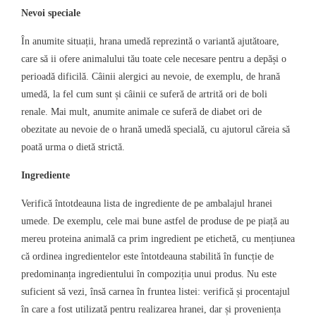
Nevoi speciale
În anumite situații, hrana umedă reprezintă o variantă ajutătoare,
care să ii ofere animalului tău toate cele necesare pentru a depăși o
perioadă dificilă. Câinii alergici au nevoie, de exemplu, de hrană
umedă, la fel cum sunt și câinii ce suferă de artrită ori de boli
renale. Mai mult, anumite animale ce suferă de diabet ori de
obezitate au nevoie de o hrană umedă specială, cu ajutorul căreia să
poată urma o dietă strictă.
Ingrediente
Verifică întotdeauna lista de ingrediente de pe ambalajul hranei
umede. De exemplu, cele mai bune astfel de produse de pe piață au
mereu proteina animală ca prim ingredient pe etichetă, cu mențiunea
că ordinea ingredientelor este întotdeauna stabilită în funcție de
predominanța ingredientului în compoziția unui produs. Nu este
suficient să vezi, însă carnea în fruntea listei: verifică și procentajul
în care a fost utilizată pentru realizarea hranei, dar și proveniența