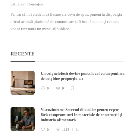
calitatea informaţiei.
Pentru că noi credem că fiecare are ceva de spus, punem la dispoziţia
oricui această platformă de comunicare şi îi invităm pe toţi cei care
vor să transmită un mesaj să publice.
RECENTE
Un colț nefolosit devine punct focal cu un șemineu
de colț bine proporționat
0
9
Viscozimetru: Secretul din culise pentru rețete
fără compromisuri în materiale de construcții și
industria alimentară
0
1118