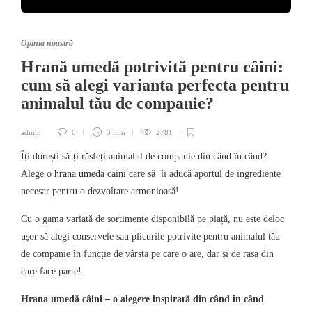
Opinia noastră
Hrană umedă potrivită pentru câini:
cum să alegi varianta perfecta pentru
animalul tău de companie?
admin
0
3 min
2781
Îți dorești să-ți răsfeți animalul de companie din când în când?
Alege o
hrana umeda caini
care să îi aducă aportul de ingrediente
necesar pentru o dezvoltare armonioasă!
Cu o gama variată de sortimente disponibilă pe piață, nu este deloc
ușor să alegi conservele sau plicurile potrivite pentru animalul tău
de companie în funcție de vârsta pe care o are, dar și de rasa din
care face parte!
Hrana umedă câini – o alegere inspirată din când în când