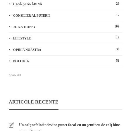
29
CASĂ ȘI GRĂDINĂ
12
CONSILIER AL PUTERII
109
JOB & HOBBY
13
LIFESTYLE
39
OPINIA NOASTRĂ
51
POLITICA
Show All
ARTICOLE RECENTE
Un colț nefolosit devine punct focal cu un șemineu de colț bine