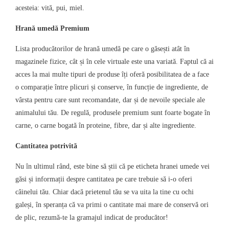
acesteia: vită, pui, miel.
Hrană umedă Premium
Lista producătorilor de hrană umedă pe care o găsești atât în
magazinele fizice, cât și în cele virtuale este una variată. Faptul că ai
acces la mai multe tipuri de produse îți oferă posibilitatea de a face
o comparație între plicuri și conserve, în funcție de ingrediente, de
vârsta pentru care sunt recomandate, dar și de nevoile speciale ale
animalului tău. De regulă, produsele premium sunt foarte bogate în
carne, o carne bogată în proteine, fibre, dar și alte ingrediente.
Cantitatea potrivită
Nu în ultimul rând, este bine să știi că pe eticheta hranei umede vei
găsi și informații despre cantitatea pe care trebuie să i-o oferi
câinelui tău. Chiar dacă prietenul tău se va uita la tine cu ochi
galeși, în speranța că va primi o cantitate mai mare de conservă ori
de plic, rezumă-te la gramajul indicat de producător!