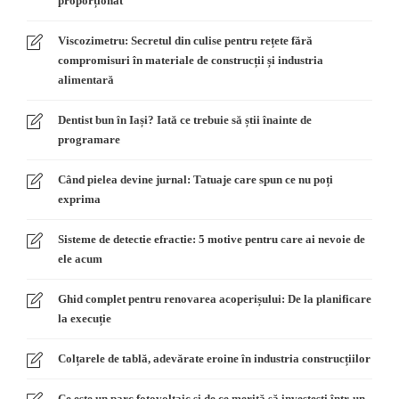
proporționat
Viscozimetru: Secretul din culise pentru rețete fără
compromisuri în materiale de construcții și industria
alimentară
Dentist bun în Iași? Iată ce trebuie să știi înainte de
programare
Când pielea devine jurnal: Tatuaje care spun ce nu poți
exprima
Sisteme de detectie efractie: 5 motive pentru care ai nevoie de
ele acum
Ghid complet pentru renovarea acoperișului: De la planificare
la execuție
Colțarele de tablă, adevărate eroine în industria construcțiilor
Ce este un parc fotovoltaic și de ce merită să investești într-un