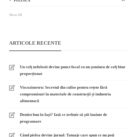
POLITICA
Show All
ARTICOLE RECENTE
Un colț nefolosit devine punct focal cu un șemineu de colț bine
proporționat
Viscozimetru: Secretul din culise pentru rețete fără
compromisuri în materiale de construcții și industria
alimentară
Dentist bun în Iași? Iată ce trebuie să știi înainte de
programare
Când pielea devine jurnal: Tatuaje care spun ce nu poți