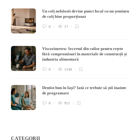
Un colț nefolosit devine punct focal cu un șemineu
de colț bine proporționat
0
17
Viscozimetru: Secretul din culise pentru rețete
fără compromisuri în materiale de construcții și
industria alimentară
0
1140
Dentist bun în Iași? Iată ce trebuie să știi înainte
de programare
0
911
CATEGORII