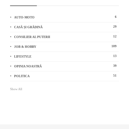
6
AUTO-MOTO
29
CASĂ ȘI GRĂDINĂ
12
CONSILIER AL PUTERII
109
JOB & HOBBY
13
LIFESTYLE
39
OPINIA NOASTRĂ
51
POLITICA
Show All