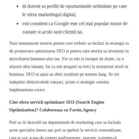
iti doresti sa profiti de oportunitatile nelimitate pe care
le ofera marketingul digital;
esti constient ca Google este cel mai popular motor de
cautare si acolo sunt clientii tai.
Sunt nenumarate motive pentru care trebuie sa incluzi in strategia ta
de promovare optimizarea SEO si pentru care merita sa investesti in
dezvoltarea business-ului tau. Fie ca esti la inceput de drum, cu o
afacere abia lansata, fie ca esti pregatit sa treci la urmatorul nivel in
business, SEO te ajuta sa obtii rezultate pe termen lung. Iti vei
indeplini obiectivelede vanzari, printr-o strategie corenta
implementata corect.
Cine ofera servicii optimizare SEO (Search Engine
Optimization)? Colaboreaza cu Fortin.Agency
Poti sa iti dezvolti un departament de marketing care sa includa
acest specialist intern sau poti sa apelezi la servicii externalizate,
care te vor scapa de costuri suplimentare, precum: training-ul