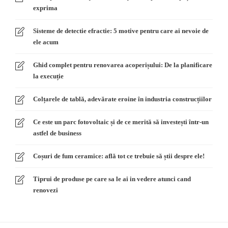
exprima
Sisteme de detectie efractie: 5 motive pentru care ai nevoie de
ele acum
Ghid complet pentru renovarea acoperișului: De la planificare
la execuție
Colțarele de tablă, adevărate eroine în industria construcțiilor
Ce este un parc fotovoltaic și de ce merită să investești într-un
astfel de business
Coșuri de fum ceramice: află tot ce trebuie să știi despre ele!
Tiprui de produse pe care sa le ai in vedere atunci cand
renovezi