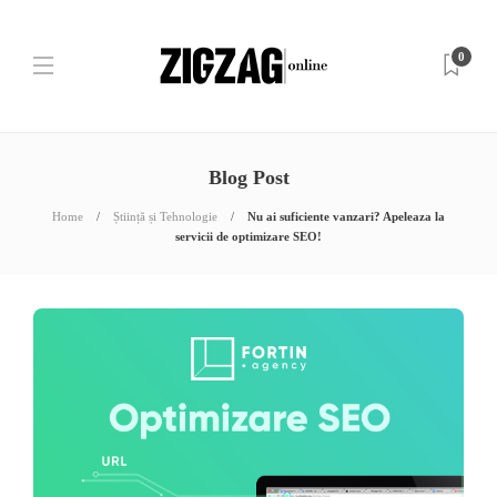
0
Blog Post
Home
Știință și Tehnologie
Nu ai suficiente vanzari? Apeleaza la
servicii de optimizare SEO!