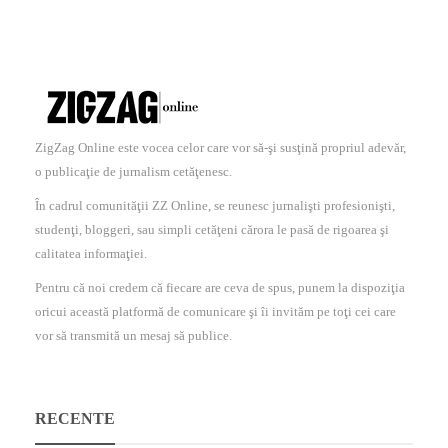
ZigZag Online este vocea celor care vor să-şi susţină propriul adevăr,
o publicaţie de jurnalism cetăţenesc.
În cadrul comunităţii ZZ Online, se reunesc jurnalişti profesionişti,
studenţi, bloggeri, sau simpli cetăţeni cărora le pasă de rigoarea şi
calitatea informaţiei.
Pentru că noi credem că fiecare are ceva de spus, punem la dispoziţia
oricui această platformă de comunicare şi îi invităm pe toţi cei care
vor să transmită un mesaj să publice.
RECENTE