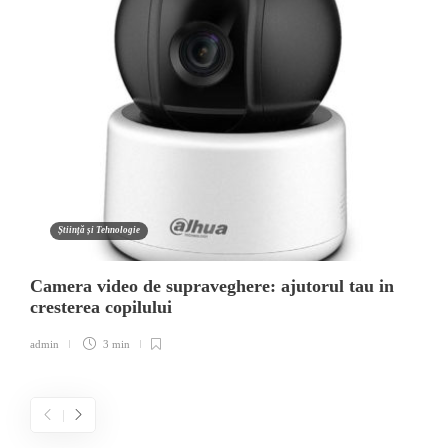
Știință și Tehnologie
Camera video de supraveghere: ajutorul tau in
cresterea copilului
admin
3 min