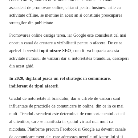
ascendent de promovare online, chiar si pentru business-urile cu
activitate offline, se mentine in acest an si constituie preocuparea
strategilor din publicitate.
Promovarea online castiga teren, iar Google este considerat cel mai
oportun canal de crestere a vizibilitatii pentru o afacere. De ce sa
apelezi la
servicii optimizare SEO
, cum iti va impacta aceasta
activitate numarul de vanzari dar si notorietatea brandului, descoperi
din acest ghid.
In 2020, digitalul joaca un rol strategic in comunicare,
indiferent de tipul afacerii
Gradul de notorietate al brandului, dar si cifrele de vanzari sunt
influentate de practicile de comunicare in online, din ce in ce mai
mult. Trendul ascendent este determinat de comportamentul actual
al clientilor, care se manifesta in spatiul virtual mai mult ca
niciodata. Platforme precum Facebook si Google au devenit canale
de comunicare esentiale, care adreseaza nevoile utilizatorului si ii