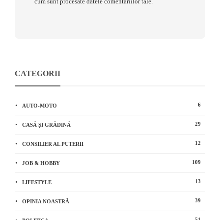
cum sunt procesate datele comentariilor tale
.
CATEGORII
6
AUTO-MOTO
29
CASĂ ȘI GRĂDINĂ
12
CONSILIER AL PUTERII
109
JOB & HOBBY
13
LIFESTYLE
39
OPINIA NOASTRĂ
51