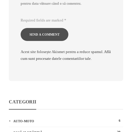
pentru data viitoare când o să comentez.
Required fields are marked
*
Acest site folosește Akismet pentru a reduce spamul.
Află
cum sunt procesate datele comentariilor tale
.
CATEGORII
6
AUTO-MOTO
29