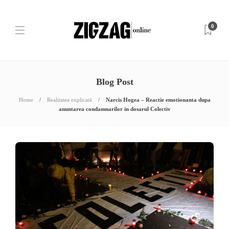
0
Blog Post
Home
Realitatea explicată
Narcis Hogea – Reactie emotionanta dupa
anuntarea condamnarilor in dosarul Colectiv