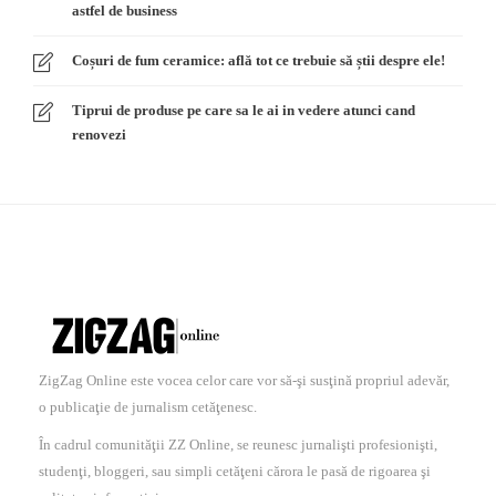
astfel de business
Coșuri de fum ceramice: află tot ce trebuie să știi despre ele!
Tiprui de produse pe care sa le ai in vedere atunci cand
renovezi
ZigZag Online este vocea celor care vor să-şi susţină propriul adevăr,
o publicaţie de jurnalism cetăţenesc.
În cadrul comunităţii ZZ Online, se reunesc jurnalişti profesionişti,
studenţi, bloggeri, sau simpli cetăţeni cărora le pasă de rigoarea şi