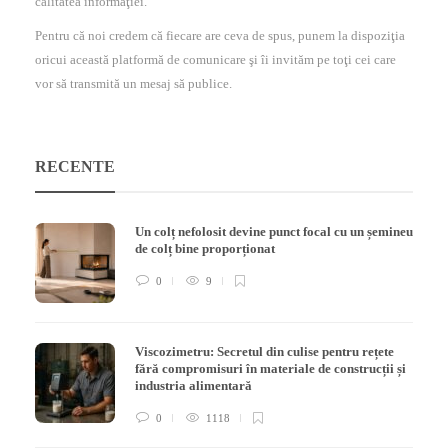
calitatea informaţiei.
Pentru că noi credem că fiecare are ceva de spus, punem la dispoziţia
oricui această platformă de comunicare şi îi invităm pe toţi cei care
vor să transmită un mesaj să publice.
RECENTE
Un colț nefolosit devine punct focal cu un șemineu
de colț bine proporționat
0
9
Viscozimetru: Secretul din culise pentru rețete
fără compromisuri în materiale de construcții și
industria alimentară
0
1118