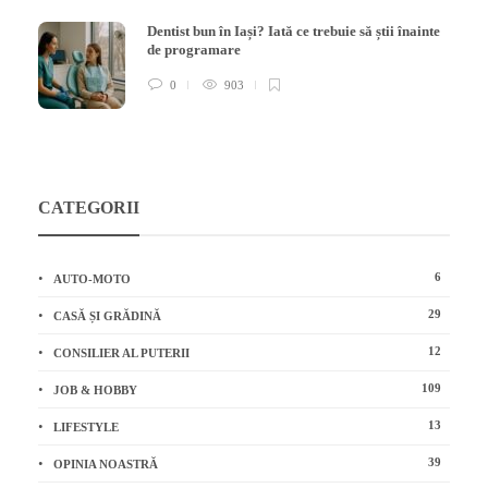
Dentist bun în Iași? Iată ce trebuie să știi înainte
de programare
0
903
CATEGORII
6
AUTO-MOTO
29
CASĂ ȘI GRĂDINĂ
12
CONSILIER AL PUTERII
109
JOB & HOBBY
13
LIFESTYLE
39
OPINIA NOASTRĂ