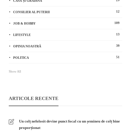
CASĂ ȘI GRĂDINĂ
12
CONSILIER AL PUTERII
109
JOB & HOBBY
13
LIFESTYLE
39
OPINIA NOASTRĂ
51
POLITICA
Show All
ARTICOLE RECENTE
Un colț nefolosit devine punct focal cu un șemineu de colț bine
proporționat