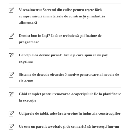
Viscozimetru: Secretul din culise pentru rețete fără
compromisuri în materiale de construcții și industria
alimentară
Dentist bun în Iași? Iată ce trebuie să știi înainte de
programare
Când pielea devine jurnal: Tatuaje care spun ce nu poți
exprima
Sisteme de detectie efractie: 5 motive pentru care ai nevoie de
ele acum
Ghid complet pentru renovarea acoperișului: De la planificare
la execuție
Colțarele de tablă, adevărate eroine în industria construcțiilor
Ce este un parc fotovoltaic și de ce merită să investești într-un