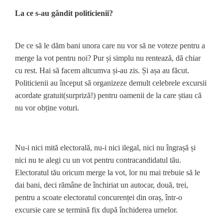
La ce s-au gândit politicienii?
De ce să le dăm bani unora care nu vor să ne voteze pentru a
merge la vot pentru noi? Pur și simplu nu rentează, dă chiar
cu rest. Hai să facem altcumva și-au zis. Și așa au făcut.
Politicienii au început să organizeze demult celebrele excursii
acordate gratuit(surpriză!) pentru oamenii de la care știau că
nu vor obține voturi.
Nu-i nici mită electorală, nu-i nici ilegal, nici nu îngrașă și
nici nu te alegi cu un vot pentru contracandidatul tău.
Electoratul tău oricum merge la vot, lor nu mai trebuie să le
dai bani, deci rămâne de închiriat un autocar, două, trei,
pentru a scoate electoratul concurenței din oraș, într-o
excursie care se termină fix după închiderea urnelor.