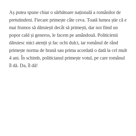
Aș putea spune chiar o sărbătoare națională a românilor de
pretutindeni. Fiecare primește câte ceva. Toată lumea știe că e
mai frumos să dăruiești decât să primești, dar noi fiind un
popor cald și generos, le facem pe amândouă. Politicienii
dăruiesc mici atenții și fac ochi dulci, iar românul de rând
primește norma de hrană sau prima acordată o dată la cel mult
4 ani. În schimb, politicianul primește votul, pe care românul
îl dă. Da, îl dă!