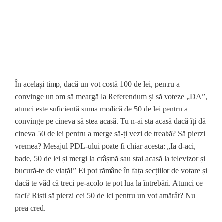
În același timp, dacă un vot costă 100 de lei, pentru a
convinge un om să meargă la Referendum și să voteze „DA”,
atunci este suficientă suma modică de 50 de lei pentru a
convinge pe cineva să stea acasă. Tu n-ai sta acasă dacă îți dă
cineva 50 de lei pentru a merge să-ți vezi de treabă? Să pierzi
vremea? Mesajul PDL-ului poate fi chiar acesta: „Ia d-aci,
bade, 50 de lei și mergi la crâșmă sau stai acasă la televizor și
bucură-te de viață!” Ei pot rămâne în fața secțiilor de votare și
dacă te văd că treci pe-acolo te pot lua la întrebări. Atunci ce
faci? Riști să pierzi cei 50 de lei pentru un vot amărât? Nu
prea cred.