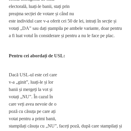
electorală, luați-le banii, stați prin
preajma secției de votare și când nu
este individul care v-a oferit cei 50 de lei, intrați în secție și
votați „DA” sau dați ștampila pe ambele variante, doar pentru
a fi luat votul în considerare și pentru a nu le face pe plac.
Pentru cei abordați de USL:
Dacă USL-ul este cel care
v-a „ginit”, luați-le și lor
banii și mergeți la vot și
votați „NU”. În cazul în
care veți avea nevoie de o
poză cu căsuța pe care ați
votat pentru a primi banii,
stampilați căsuța cu „NU”, faceți poză, după care stampilați și