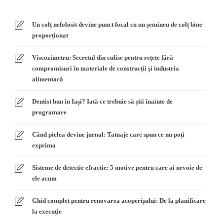
Un colț nefolosit devine punct focal cu un șemineu de colț bine
proporționat
Viscozimetru: Secretul din culise pentru rețete fără
compromisuri în materiale de construcții și industria
alimentară
Dentist bun în Iași? Iată ce trebuie să știi înainte de
programare
Când pielea devine jurnal: Tatuaje care spun ce nu poți
exprima
Sisteme de detectie efractie: 5 motive pentru care ai nevoie de
ele acum
Ghid complet pentru renovarea acoperișului: De la planificare
la execuție