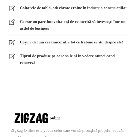
Colțarele de tablă, adevărate eroine în industria construcțiilor
Ce este un parc fotovoltaic și de ce merită să investești într-un
astfel de business
Coșuri de fum ceramice: află tot ce trebuie să știi despre ele!
Tiprui de produse pe care sa le ai in vedere atunci cand
renovezi
ZigZag Online este vocea celor care vor să-şi susţină propriul adevăr,