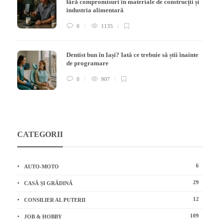
fără compromisuri în materiale de construcții și
industria alimentară
0
1135
Dentist bun în Iași? Iată ce trebuie să știi înainte
de programare
0
907
CATEGORII
6
AUTO-MOTO
29
CASĂ ȘI GRĂDINĂ
12
CONSILIER AL PUTERII
109
JOB & HOBBY