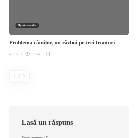
Opinia noastră
Problema câinilor, un război pe trei fronturi
admin
3 min
Lasă un răspuns
Your comment
*