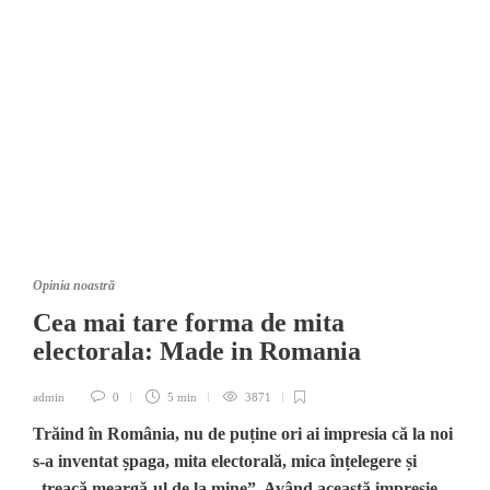
Opinia noastră
Cea mai tare forma de mita
electorala: Made in Romania
admin
0
5 min
3871
Trăind în România, nu de puține ori ai impresia că la noi
s-a inventat șpaga, mita electorală, mica înțelegere și
„treacă meargă-ul de la mine”. Având această impresie,