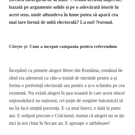
bazată pe argumente solide și pe o adevărată istorie în
acest sens, unde altundeva în lume putea să apară cea
mai tare formă de mită electorală? La noi! Normal.
Citește și:
Cum a inceput campania pentru referendum
Începând cu primele alegeri libere din România, românul de
rând era ademenit cu câte-o traistă de merinde pentru a-și
forma o preferință electorală sau pentru a și-o schimba pe cea
existentă. Nu există alegeri în țara noastră în care acest obicei
național(dacă nu național, cel puțin de sorginte balcanică) să
nu își facă simțită prezența. E ca anul bisect, o dată la patru
ani. E nelipsit precum e Crăciunul, numai că alegeri nu se țin
nici la noi chiar în fiecare an. E aproape o sărbătoare!