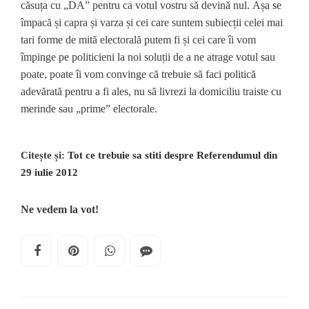
căsuța cu „DA” pentru ca votul vostru să devină nul. Așa se
împacă și capra și varza și cei care suntem subiecții celei mai
tari forme de mită electorală putem fi și cei care îi vom
împinge pe politicieni la noi soluții de a ne atrage votul sau
poate, poate îi vom convinge că trebuie să faci politică
adevărată pentru a fi ales, nu să livrezi la domiciliu traiste cu
merinde sau „prime” electorale.
Citește și:
Tot ce trebuie sa stiti despre Referendumul din
29 iulie 2012
Ne vedem la vot!