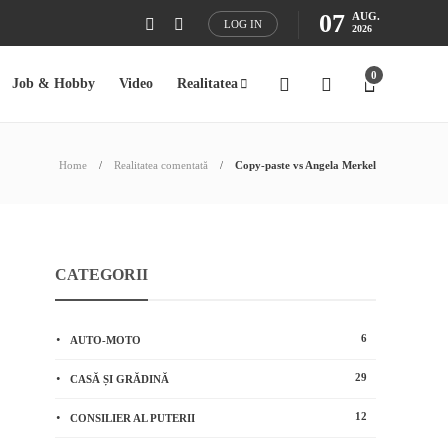
07
AUG.
LOG IN
2026
0
Job & Hobby
Video
Realitatea
Home
Realitatea comentată
Copy-paste vs Angela Merkel
CATEGORII
6
AUTO-MOTO
29
CASĂ ȘI GRĂDINĂ
12
CONSILIER AL PUTERII