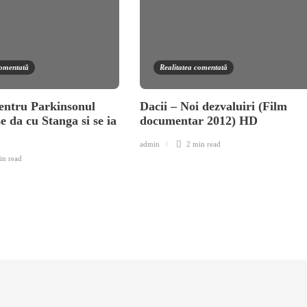
comentată
Realitatea comentată
entru Parkinsonul
Dacii – Noi dezvaluiri (Film
se da cu Stanga si se ia
documentar 2012) HD
a
admin
2 min
read
in
read