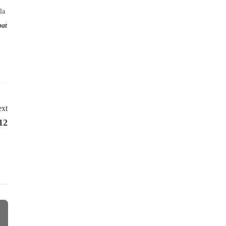
la
bat
xt
12