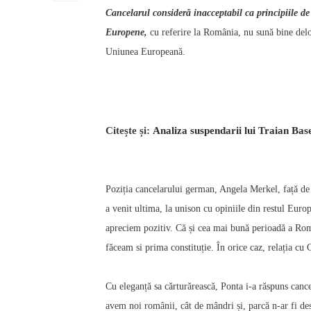
Cancelarul consideră inacceptabil ca principiile de
Europene
,
cu referire la România,
nu sună bine del
Uniunea Europeană.
Citește și:
Analiza suspendarii lui Traian Base
Poziția cancelarului german, Angela Merkel, față de
a venit ultima, la unison cu opiniile din restul Europ
apreciem pozitiv. Că și cea mai bună perioadă a Româ
făceam si prima constituție. În orice caz, relația cu
Cu eleganță sa cărturărească, Ponta i-a răspuns canc
avem noi românii, cât de mândri și, parcă n-ar fi de