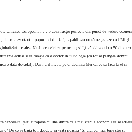
Poate Uniunea Europeană nu e o construcție perfectă din punct de vedere econom
te, dar reprezentantul poporului din UE, capabil sau nu să negocieze cu FMI și 
globalizării,
e ales
. Nu-l prea văd eu pe neamț să își vândă votul cu 50 de euro.
t intelectual și se fălește că e doctor în furtologie (că tot se plângea domnul
 încă o data dovadă!). Dar nu îl învăța pe el doamna Merkel ce să facă la el în
e cancelarul țării europene cu una dintre cele mai stabile economii să se adres
ste? De ce se bagă toți deodată în viață noastră? Și aici cel mai bine știe să