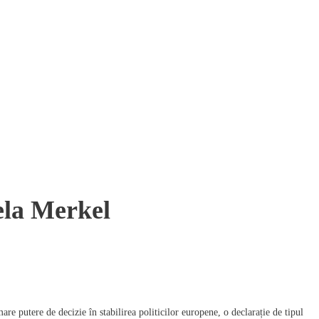
ela Merkel
 putere de decizie în stabilirea politicilor europene, o declarație de tipul