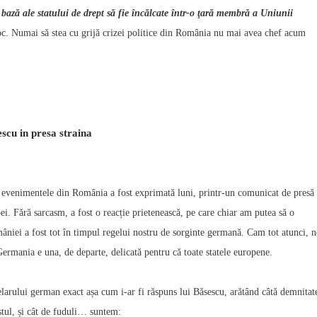
 bază ale statului de drept să fie încălcate într-o ţară membră a Uniunii
oc. Numai să stea cu grijă crizei politice din România nu mai avea chef acum
scu in presa straina
 evenimentele din România a fost exprimată luni, printr-un comunicat de presă 
ei. Fără sarcasm, a fost o reacție prietenească, pe care chiar am putea să o
niei a fost tot în timpul regelui nostru de sorginte germană. Cam tot atunci, n
 Germania e una, de departe, delicată pentru că toate statele europene.
elarului german exact așa cum i-ar fi răspuns lui Băsescu, arătând câtă demnitat
stul, și cât de fuduli… suntem: