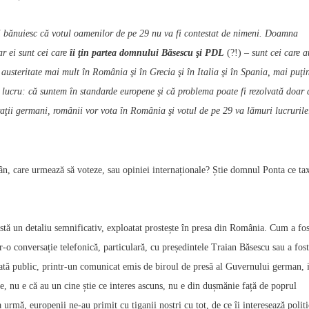
 bănuiesc că votul oamenilor de pe 29 nu va fi contestat de nimeni. Doamna
r ei sunt cei care
îi ţin partea domnului Băsescu şi PDL
(?!)
– sunt cei care a
, austeritate mai mult în România şi în Grecia şi în Italia şi în Spania, mai puţi
r lucru: că suntem în standarde europene şi că problema poate fi rezolvată doar 
raţii germani, românii vor vota în România şi votul de pe 29 va lămuri lucrurile
ân, care urmează să voteze, sau opiniei internaționale? Știe domnul Ponta ce ta
tă un detaliu semnificativ, exploatat prostește în presa din România. Cum a fos
r-o conversație telefonică, particulară, cu președintele Traian Băsescu sau a fost
ată public, printr-un comunicat emis de biroul de presă al Guvernului german, 
ne, nu e că au un cine știe ce interes ascuns, nu e din dușmănie față de poprul
 urmă, europenii ne-au primit cu țiganii noștri cu tot, de ce îi interesează polit