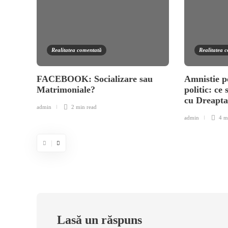
Realitatea comentată
Realitatea 
FACEBOOK: Socializare sau
Amnistie p
Matrimoniale?
politic: ce 
cu Dreapt
admin
2 min
read
admin
4 m
Lasă un răspuns