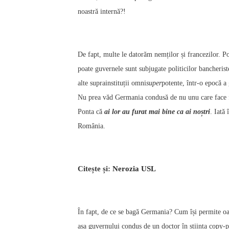
noastră internă?!
De fapt, multe le datorăm nemților și francezilor. 
poate guvernele sunt subjugate politicilor bancheris
alte suprainstituții omni
super
potente, într-o epocă a 
Nu prea văd Germania condusă de nu unu care face fur
Ponta că
ai lor au furat mai bine ca ai noștri
. Iată
România.
Citește și:
Nerozia USL
În fapt, de ce se bagă Germania? Cum își permite oar
așa guvernului condus de un doctor în știința copy-pa