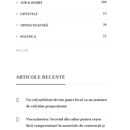
109
JOB & HOBBY
13
LIFESTYLE
39
OPINIA NOASTRĂ
51
POLITICA
Show All
ARTICOLE RECENTE
Un colț nefolosit devine punct focal cu un șemineu
de colț bine proporționat
Viscozimetru: Secretul din culise pentru rețete
fără compromisuri în materiale de construcții și