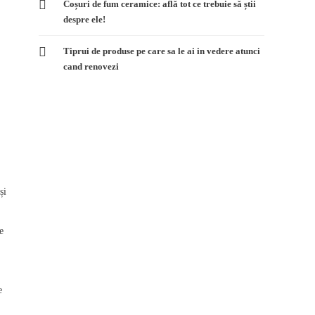
Coșuri de fum ceramice: află tot ce trebuie să știi
despre ele!
Tiprui de produse pe care sa le ai in vedere atunci
cand renovezi
și
e
e