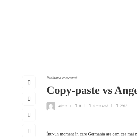
Realitatea comentată
Copy-paste vs Ang
admin
0
4 min
read
2966
Într-un moment în care Germania are cam cea mai mare