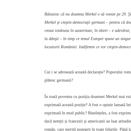
Bănuiesc că nu doamna Merkel o să voteze pe 29. Şi
Merkel şi creştin-democraţii germani – pentru că doa
crezut totdeuna în austeritate, în tăieri – e adevărat
la dânşii
– în timp ce restul Europei spune un singu
locuitorii României. Indiferent ce vor creştin-democ
Cui i se adresează această declarație? Poporului rom
plătesc germanii?
În toată povestea cu poziția doamnei Merkel mai exis
exprimată această poziție? A fost o opinie lansată înt
exprimată în mod public? Bineînțeles, a fost exprim
dacă nemții și francezii și americanii au luat atitudi
român, care merită ponegrit în toate felurile. Până la