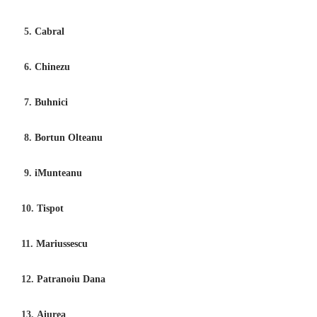
5.
Cabral
6.
Chinezu
7.
Buhnici
8.
Bortun Olteanu
9.
iMunteanu
10.
Tispot
11.
Mariussescu
12.
Patranoiu Dana
13.
Aiurea