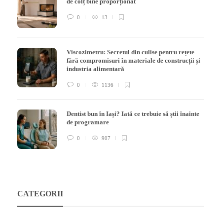
de colț bine proporționat
0
13
Viscozimetru: Secretul din culise pentru rețete
fără compromisuri în materiale de construcții și
industria alimentară
0
1136
Dentist bun în Iași? Iată ce trebuie să știi înainte
de programare
0
907
CATEGORII