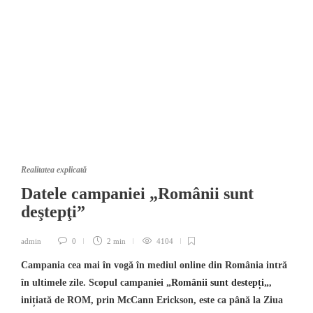
Realitatea explicată
Datele campaniei „Românii sunt
deştepţi”
admin
0
2 min
4104
Campania cea mai în vogă în mediul online din România intră
în ultimele zile. Scopul campaniei „
Românii sunt destepți
„,
inițiată de ROM, prin McCann Erickson, este ca până la Ziua