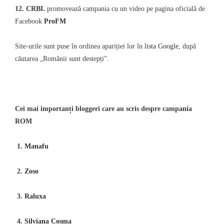
12. CRBL
promovează campania cu un video pe pagina oficială de
Facebook
ProFM
Site-urile sunt puse în ordinea apariției lor în
lista Google
, după
căutarea „Românii sunt destepți”.
Cei mai importanți bloggeri care au scris despre campania
ROM
1.
Manafu
2.
Zoso
3.
Raluxa
4.
Silviana Cosma