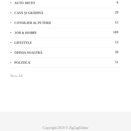
6
AUTO-MOTO
29
CASĂ ȘI GRĂDINĂ
12
CONSILIER AL PUTERII
109
JOB & HOBBY
13
LIFESTYLE
39
OPINIA NOASTRĂ
51
POLITICA
Show All
Copyright 2019 © ZigZagOnline