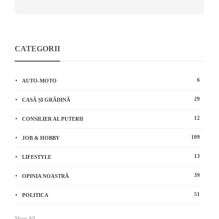
CATEGORII
6
AUTO-MOTO
29
CASĂ ȘI GRĂDINĂ
12
CONSILIER AL PUTERII
109
JOB & HOBBY
13
LIFESTYLE
39
OPINIA NOASTRĂ
51
POLITICA
Show All