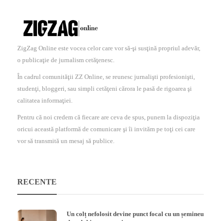
ZigZag Online este vocea celor care vor să-şi susţină propriul adevăr,
o publicaţie de jurnalism cetăţenesc.
În cadrul comunităţii ZZ Online, se reunesc jurnalişti profesionişti,
studenţi, bloggeri, sau simpli cetăţeni cărora le pasă de rigoarea şi
calitatea informaţiei.
Pentru că noi credem că fiecare are ceva de spus, punem la dispoziţia
oricui această platformă de comunicare şi îi invităm pe toţi cei care
vor să transmită un mesaj să publice.
RECENTE
Un colț nefolosit devine punct focal cu un șemineu