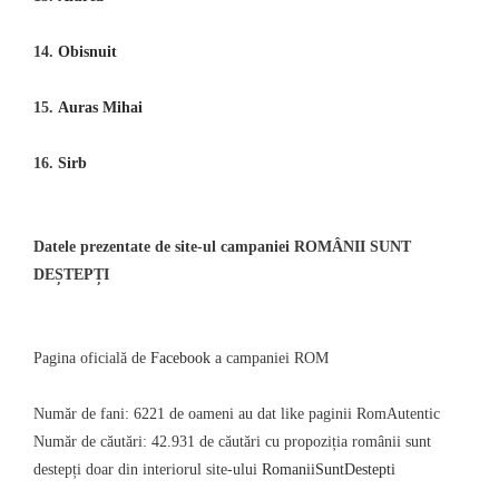
14.
Obisnuit
15.
Auras Mihai
16.
Sirb
Datele prezentate de site-ul campaniei ROMÂNII SUNT
DEȘTEPȚI
Pagina oficială de
Facebook
a campaniei ROM
Număr de fani: 6221 de oameni au dat like paginii RomAutentic
Număr de căutări: 42.931 de căutări cu propoziția românii sunt
destepți doar din interiorul site-ului
RomaniiSuntDestepti