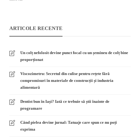
ARTICOLE RECENTE
Un colț nefolosit devine punct focal cu un șemineu de colț bine
proporționat
Viscozimetru: Secretul din culise pentru rețete fără
compromisuri în materiale de construcții și industria
alimentară
Dentist bun în Iași? Iată ce trebuie să știi înainte de
programare
Când pielea devine jurnal: Tatuaje care spun ce nu poți
exprima