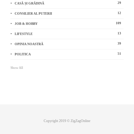
29
CASĂ ȘI GRĂDINĂ
12
CONSILIER AL PUTERII
109
JOB & HOBBY
13
LIFESTYLE
39
OPINIA NOASTRĂ
51
POLITICA
Show All
Copyright 2019 © ZigZagOnline