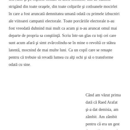
strigând din toate oraşele, din toate colţurile şi cotloanele mocirlei
în care a fost aruncată demnitatea umană odată cu primele izbucniri
ale viitoarei campanii electorale. Toate porcăriile electorale n-au
fost vreodată duhnind mai mult ca acum şi n-au aruncat omul mai
departe de propria sa conştiinţă. Scriu într-un glas cu toţi cei care
sunt acum afară şi simt zvârcolindu-se în mine o revoltă ce stătea
latentă, mocnind de mai multe luni. Ca un copil care se renaşte
pentru că trebuie să revadă lumea cu alţi ochi şi să o transforme
odată cu sine.
Când am văzut prima
dată că Raed Arafat
şi-a dat demisia, am
zâmbit. Am zâmbit
pentru că era un gest