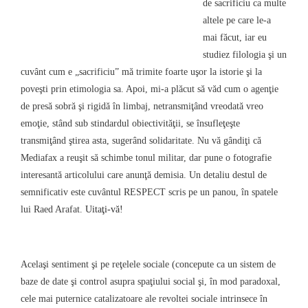
de sacrificiu ca multe
altele pe care le-a
mai făcut, iar eu
studiez filologia şi un
cuvânt cum e „sacrificiu” mă trimite foarte uşor la istorie şi la
poveşti prin etimologia sa. Apoi, mi-a plăcut să văd cum o agenţie
de presă sobră şi rigidă în limbaj, netransmiţând vreodată vreo
emoţie, stând sub stindardul obiectivităţii, se însufleţeşte
transmiţând ştirea asta, sugerând solidaritate. Nu vă gândiţi că
Mediafax a reuşit să schimbe tonul militar, dar pune o fotografie
interesantă articolului care anunţă demisia. Un detaliu destul de
semnificativ este cuvântul RESPECT scris pe un panou, în spatele
lui Raed Arafat.
Uitaţi-vă!
Acelaşi sentiment şi pe reţelele sociale (concepute ca un sistem de
baze de date şi control asupra spaţiului social şi, în mod paradoxal,
cele mai puternice catalizatoare ale revoltei sociale intrinsece în