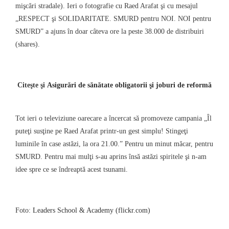
mişcări stradale). Ieri o fotografie cu Raed Arafat şi cu mesajul
„RESPECT şi SOLIDARITATE. SMURD pentru NOI. NOI pentru
SMURD” a ajuns în doar câteva ore la peste 38.000 de distribuiri
(shares).
Citeşte şi
Asigurări de sănătate obligatorii şi joburi de reformă
Tot ieri o televiziune oarecare a încercat să promoveze campania „Îl
puteţi susţine pe Raed Arafat printr-un gest simplu! Stingeţi
luminile în case astăzi, la ora 21.00.” Pentru un minut măcar, pentru
SMURD. Pentru mai mulţi s-au aprins însă astăzi spiritele şi n-am
idee spre ce se îndreaptă acest tsunami.
Foto:
Leaders School & Academy (flickr.com)