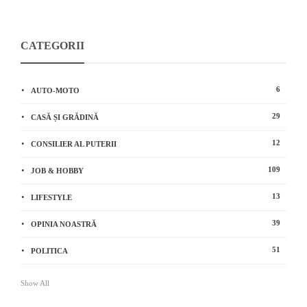
CATEGORII
6
AUTO-MOTO
29
CASĂ ȘI GRĂDINĂ
12
CONSILIER AL PUTERII
109
JOB & HOBBY
13
LIFESTYLE
39
OPINIA NOASTRĂ
51
POLITICA
Show All