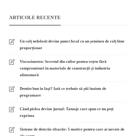
ARTICOLE RECENTE
Un colț nefolosit devine punct focal cu un șemineu de colț bine
proporționat
Viscozimetru: Secretul din culise pentru rețete fără
compromisuri în materiale de construcții și industria
alimentară
Dentist bun în Iași? Iată ce trebuie să știi înainte de
programare
Când pielea devine jurnal: Tatuaje care spun ce nu poți
exprima
Sisteme de detectie efractie: 5 motive pentru care ai nevoie de
ele acum