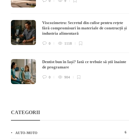
0
9
Viscozimetru: Secretul din culise pentru rețete
fără compromisuri în materiale de construcții și
industria alimentară
0
1118
Dentist bun în Iași? Iată ce trebuie să știi înainte
de programare
0
904
CATEGORII
6
AUTO-MOTO