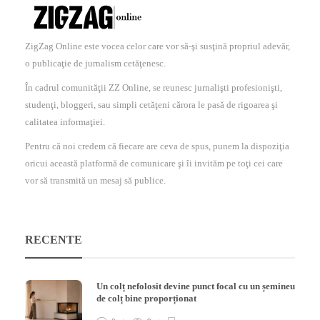
ZigZag Online este vocea celor care vor să-şi susţină propriul adevăr,
o publicaţie de jurnalism cetăţenesc.
În cadrul comunităţii ZZ Online, se reunesc jurnalişti profesionişti,
studenţi, bloggeri, sau simpli cetăţeni cărora le pasă de rigoarea şi
calitatea informaţiei.
Pentru că noi credem că fiecare are ceva de spus, punem la dispoziţia
oricui această platformă de comunicare şi îi invităm pe toţi cei care
vor să transmită un mesaj să publice.
RECENTE
Un colț nefolosit devine punct focal cu un șemineu
de colț bine proporționat