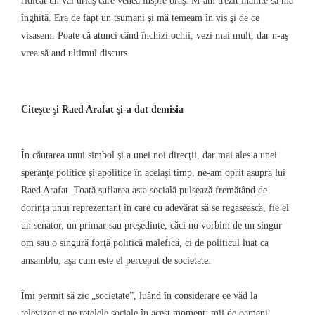
ridicat un val uriaş care venea înspre oraş. M-am trezit înainte să mă
înghită. Era de fapt un tsumani şi mă temeam în vis şi de ce
visasem. Poate că atunci când închizi ochii, vezi mai mult, dar n-aş
vrea să aud ultimul discurs.
Citeşte şi
Raed Arafat şi-a dat demisia
În căutarea unui simbol şi a unei noi direcţii, dar mai ales a unei
speranţe politice şi apolitice în acelaşi timp, ne-am oprit asupra lui
Raed Arafat. Toată suflarea asta socială pulsează fremătând de
dorinţa unui reprezentant în care cu adevărat să se regăsească, fie el
un senator, un primar sau preşedinte, căci nu vorbim de un singur
om sau o singură forţă politică malefică, ci de politicul luat ca
ansamblu, aşa cum este el perceput de societate.
Îmi permit să zic „societate”, luând în considerare ce văd la
televizor şi pe reţelele sociale în acest moment: mii de oameni