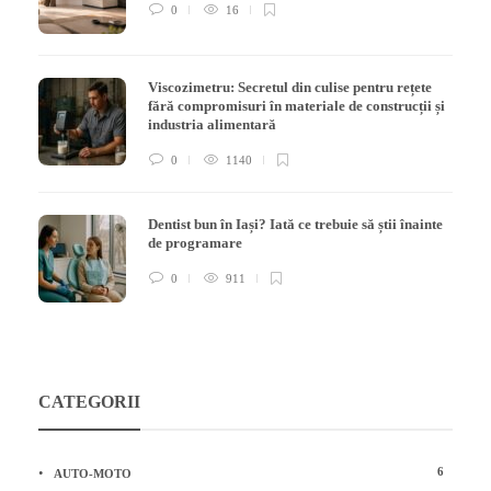
0
16
Viscozimetru: Secretul din culise pentru rețete
fără compromisuri în materiale de construcții și
industria alimentară
0
1140
Dentist bun în Iași? Iată ce trebuie să știi înainte
de programare
0
911
CATEGORII
6
AUTO-MOTO