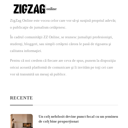
ZigZag Online este vocea celor care vor să-şi susţină propriul adevăr,
o publicaţie de jurnalism cetăţenesc.
În cadrul comunităţii ZZ Online, se reunesc jurnalişti profesionişti,
studenţi, bloggeri, sau simpli cetăţeni cărora le pasă de rigoarea şi
calitatea informaţiei.
Pentru că noi credem că fiecare are ceva de spus, punem la dispoziţia
oricui această platformă de comunicare şi îi invităm pe toţi cei care
vor să transmită un mesaj să publice.
RECENTE
Un colț nefolosit devine punct focal cu un șemineu
de colț bine proporționat