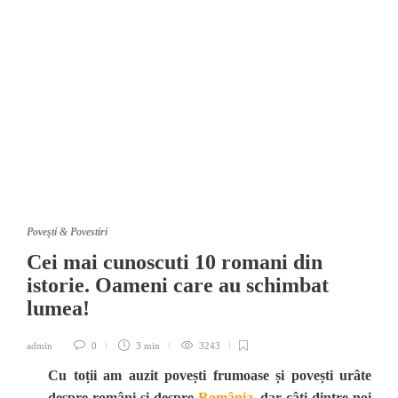
Poveşti & Povestiri
Cei mai cunoscuti 10 romani din
istorie. Oameni care au schimbat
lumea!
admin
0
3 min
3243
Cu toții am auzit povești frumoase și povești urâte
despre români și despre
România
, dar câți dintre noi