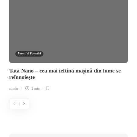
Poveşti & Povestiri
Tata Nano – cea mai ieftină maşină din lume se
reînnoieşte
admin
2 min