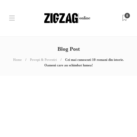
0
Blog Post
Home
Poveşti & Povestiri
Cei mai cunoscuti 10 romani din istorie.
Oameni care au schimbat lumea!