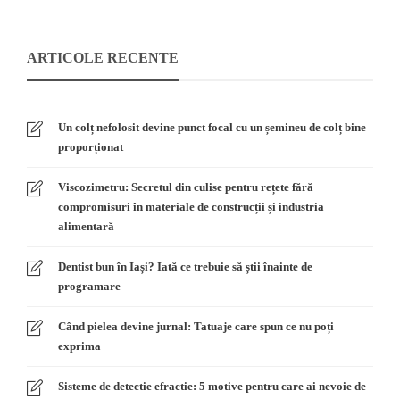
ARTICOLE RECENTE
Un colț nefolosit devine punct focal cu un șemineu de colț bine
proporționat
Viscozimetru: Secretul din culise pentru rețete fără
compromisuri în materiale de construcții și industria
alimentară
Dentist bun în Iași? Iată ce trebuie să știi înainte de
programare
Când pielea devine jurnal: Tatuaje care spun ce nu poți
exprima
Sisteme de detectie efractie: 5 motive pentru care ai nevoie de