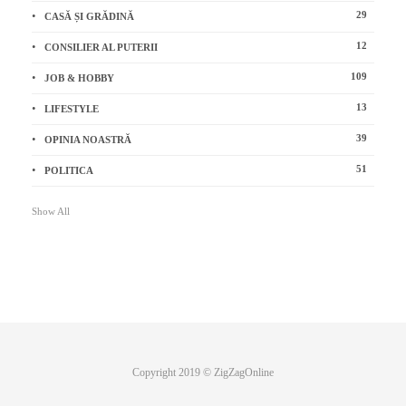
29
CASĂ ȘI GRĂDINĂ
12
CONSILIER AL PUTERII
109
JOB & HOBBY
13
LIFESTYLE
39
OPINIA NOASTRĂ
51
POLITICA
Show All
Copyright 2019 © ZigZagOnline