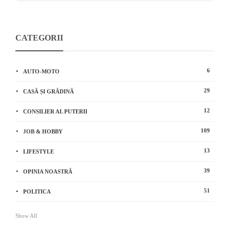
CATEGORII
6
AUTO-MOTO
29
CASĂ ȘI GRĂDINĂ
12
CONSILIER AL PUTERII
109
JOB & HOBBY
13
LIFESTYLE
39
OPINIA NOASTRĂ
51
POLITICA
Show All