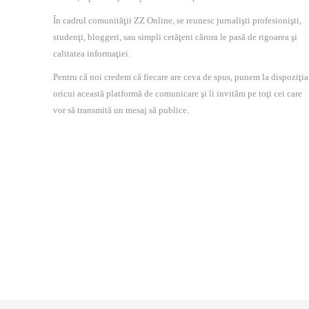
În cadrul comunităţii ZZ Online, se reunesc jurnalişti profesionişti,
studenţi, bloggeri, sau simpli cetăţeni cărora le pasă de rigoarea şi
calitatea informaţiei.
Pentru că noi credem că fiecare are ceva de spus, punem la dispoziţia
oricui această platformă de comunicare şi îi invităm pe toţi cei care
vor să transmită un mesaj să publice.