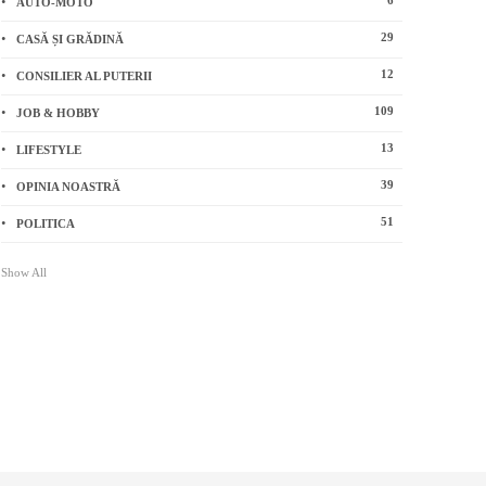
6
AUTO-MOTO
29
CASĂ ȘI GRĂDINĂ
12
CONSILIER AL PUTERII
109
JOB & HOBBY
13
LIFESTYLE
39
OPINIA NOASTRĂ
51
POLITICA
Show All