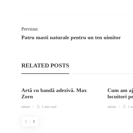
Previous
Patru masti naturale pentru un ten uimitor
RELATED POSTS
Artă cu bandă adezivă. Max
Cum am aju
Zorn
locuitori 
admin
1 min
read
admin
1 m