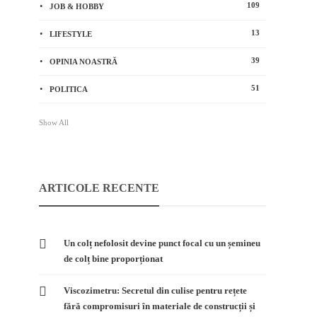
109
JOB & HOBBY
13
LIFESTYLE
39
OPINIA NOASTRĂ
51
POLITICA
Show All
ARTICOLE RECENTE
Un colț nefolosit devine punct focal cu un șemineu
de colț bine proporționat
Viscozimetru: Secretul din culise pentru rețete
fără compromisuri în materiale de construcții și