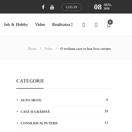
08
AUG.
LOG IN
2026
0
Job & Hobby
Video
Realitatea
Home
Video
O reclama care te lasa fara cuvinte
CATEGORII
6
AUTO-MOTO
29
CASĂ ȘI GRĂDINĂ
12
CONSILIER AL PUTERII