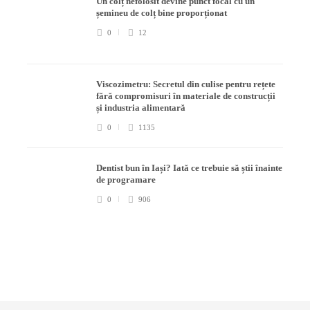
Un colț nefolosit devine punct focal cu un
șemineu de colț bine proporționat
0
12
Viscozimetru: Secretul din culise pentru rețete
fără compromisuri în materiale de construcții
și industria alimentară
0
1135
Dentist bun în Iași? Iată ce trebuie să știi înainte
de programare
0
906