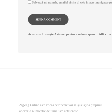
Salvează-mi numele, emailul și site-ul web în acest navigator p
Acest site folosește Akismet pentru a reduce spamul.
Află cum 
ZigZag Online este vocea celor care vor să-şi susţină propriul
adevăr, o publicaţie de jurnalism cetăţenesc.