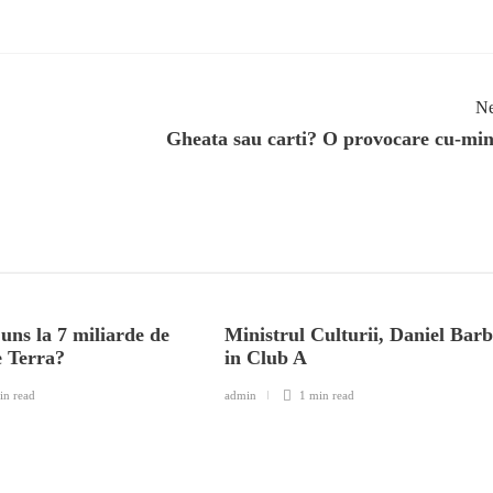
Ne
Gheata sau carti? O provocare cu-min
ns la 7 miliarde de
Ministrul Culturii, Daniel Bar
pe Terra?
in Club A
in
read
admin
1 min
read