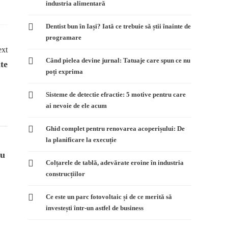
industria alimentară
Dentist bun în Iași? Iată ce trebuie să știi înainte de
programare
xt
Când pielea devine jurnal: Tatuaje care spun ce nu
te
poți exprima
Sisteme de detectie efractie: 5 motive pentru care
ai nevoie de ele acum
Ghid complet pentru renovarea acoperișului: De
la planificare la execuție
bu
Efectele veninului de sarpe
Jonglând pe 
Colțarele de tablă, adevărate eroine în industria
asupra sangelui
admin
1 min
re
construcțiilor
admin
1 min
read
Ce este un parc fotovoltaic și de ce merită să
investești într-un astfel de business