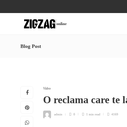
Blog Post
Video
O reclama care te l
admin
0
1 min
read
4169