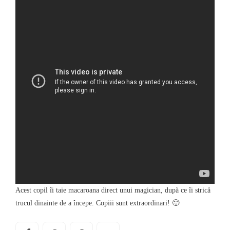
Acest copil îi taie macaroana direct unui magician, după ce îi strică
trucul dinainte de a începe. Copiii sunt extraordinari! 🙂