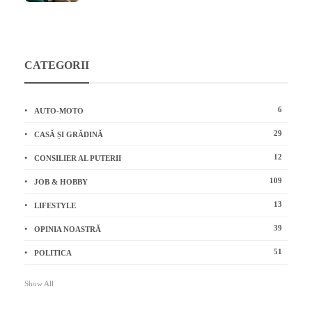
CATEGORII
6
AUTO-MOTO
29
CASĂ ȘI GRĂDINĂ
12
CONSILIER AL PUTERII
109
JOB & HOBBY
13
LIFESTYLE
39
OPINIA NOASTRĂ
51
POLITICA
Show All