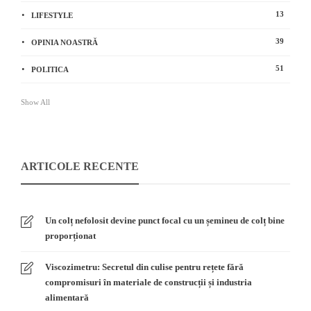
13
LIFESTYLE
39
OPINIA NOASTRĂ
51
POLITICA
Show All
ARTICOLE RECENTE
Un colț nefolosit devine punct focal cu un șemineu de colț bine
proporționat
Viscozimetru: Secretul din culise pentru rețete fără
compromisuri în materiale de construcții și industria
alimentară