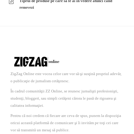
Tiprui de produse pe care sa le ai in vedere atunci cand
renovezi
ZigZag Online este vocea celor care vor să-şi susţină propriul adevăr,
o publicaţie de jurnalism cetăţenesc.
În cadrul comunităţii ZZ Online, se reunesc jurnalişti profesionişti,
studenţi, bloggeri, sau simpli cetăţeni cărora le pasă de rigoarea şi
calitatea informaţiei.
Pentru că noi credem că fiecare are ceva de spus, punem la dispoziţia
oricui această platformă de comunicare şi îi invităm pe toţi cei care
vor să transmită un mesaj să publice.