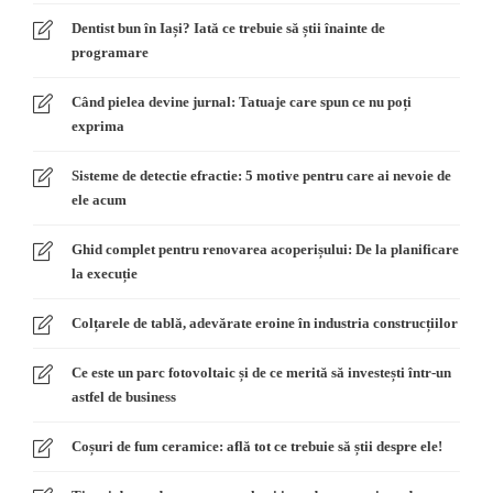
Dentist bun în Iași? Iată ce trebuie să știi înainte de
programare
Când pielea devine jurnal: Tatuaje care spun ce nu poți
exprima
Sisteme de detectie efractie: 5 motive pentru care ai nevoie de
ele acum
Ghid complet pentru renovarea acoperișului: De la planificare
la execuție
Colțarele de tablă, adevărate eroine în industria construcțiilor
Ce este un parc fotovoltaic și de ce merită să investești într-un
astfel de business
Coșuri de fum ceramice: află tot ce trebuie să știi despre ele!