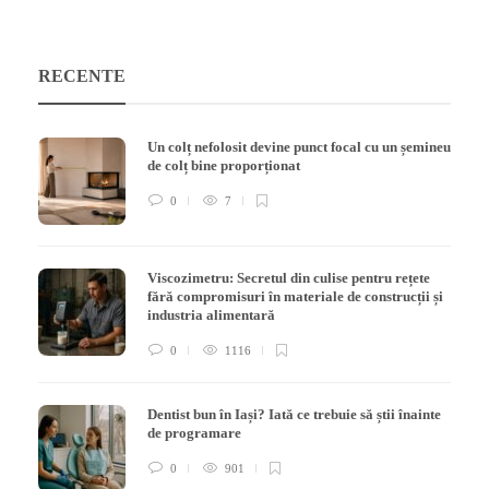
RECENTE
Un colț nefolosit devine punct focal cu un șemineu
de colț bine proporționat
0
7
Viscozimetru: Secretul din culise pentru rețete
fără compromisuri în materiale de construcții și
industria alimentară
0
1116
Dentist bun în Iași? Iată ce trebuie să știi înainte
de programare
0
901