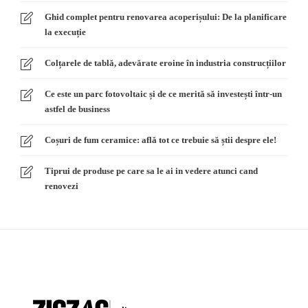
Ghid complet pentru renovarea acoperișului: De la planificare
la execuție
Colțarele de tablă, adevărate eroine în industria construcțiilor
Ce este un parc fotovoltaic și de ce merită să investești într-un
astfel de business
Coșuri de fum ceramice: află tot ce trebuie să știi despre ele!
Tiprui de produse pe care sa le ai in vedere atunci cand
renovezi