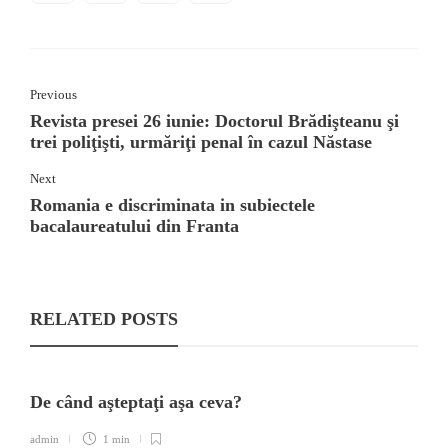
Previous
Revista presei 26 iunie: Doctorul Brădişteanu şi
trei poliţişti, urmăriţi penal în cazul Năstase
Next
Romania e discriminata in subiectele
bacalaureatului din Franta
RELATED POSTS
De când aşteptaţi aşa ceva?
admin
1 min