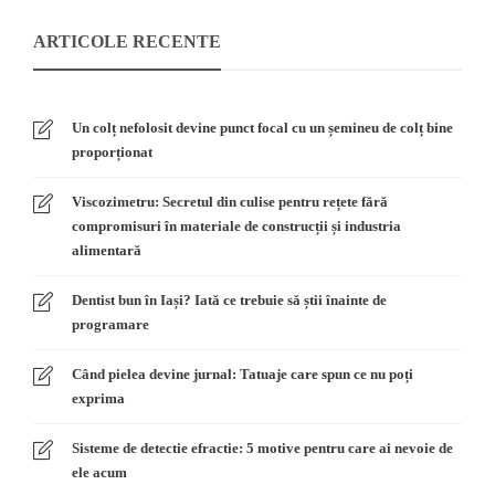
ARTICOLE RECENTE
Un colț nefolosit devine punct focal cu un șemineu de colț bine
proporționat
Viscozimetru: Secretul din culise pentru rețete fără
compromisuri în materiale de construcții și industria
alimentară
Dentist bun în Iași? Iată ce trebuie să știi înainte de
programare
Când pielea devine jurnal: Tatuaje care spun ce nu poți
exprima
Sisteme de detectie efractie: 5 motive pentru care ai nevoie de
ele acum