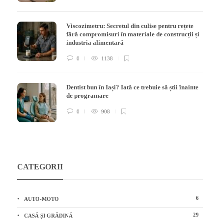
Viscozimetru: Secretul din culise pentru rețete
fără compromisuri în materiale de construcții și
industria alimentară
0
1138
Dentist bun în Iași? Iată ce trebuie să știi înainte
de programare
0
908
CATEGORII
6
AUTO-MOTO
29
CASĂ ȘI GRĂDINĂ