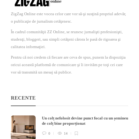
ZigZag Online este vocea celor care vor să-şi susţină propriul adevăr,
o publicaţie de jurnalism cetăţenesc.
În cadrul comunităţii ZZ Online, se reunesc jurnalişti profesionişti,
studenţi, bloggeri, sau simpli cetăţeni cărora le pasă de rigoarea şi
calitatea informaţiei.
Pentru că noi credem că fiecare are ceva de spus, punem la dispoziţia
oricui această platformă de comunicare şi îi invităm pe toţi cei care
vor să transmită un mesaj să publice.
RECENTE
Un colț nefolosit devine punct focal cu un șemineu
de colț bine proporționat
0
14