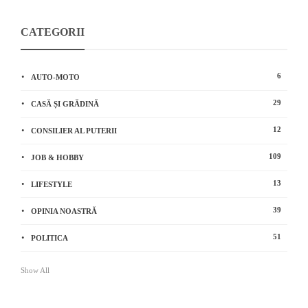
CATEGORII
6
AUTO-MOTO
29
CASĂ ȘI GRĂDINĂ
12
CONSILIER AL PUTERII
109
JOB & HOBBY
13
LIFESTYLE
39
OPINIA NOASTRĂ
51
POLITICA
Show All