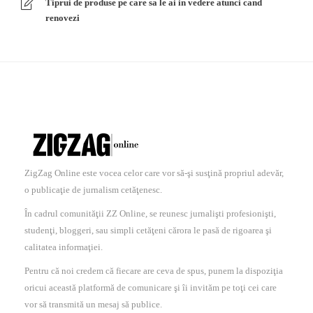
Tiprui de produse pe care sa le ai in vedere atunci cand
renovezi
ZigZag Online este vocea celor care vor să-şi susţină propriul adevăr,
o publicaţie de jurnalism cetăţenesc.
În cadrul comunităţii ZZ Online, se reunesc jurnalişti profesionişti,
studenţi, bloggeri, sau simpli cetăţeni cărora le pasă de rigoarea şi
calitatea informaţiei.
Pentru că noi credem că fiecare are ceva de spus, punem la dispoziţia
oricui această platformă de comunicare şi îi invităm pe toţi cei care
vor să transmită un mesaj să publice.