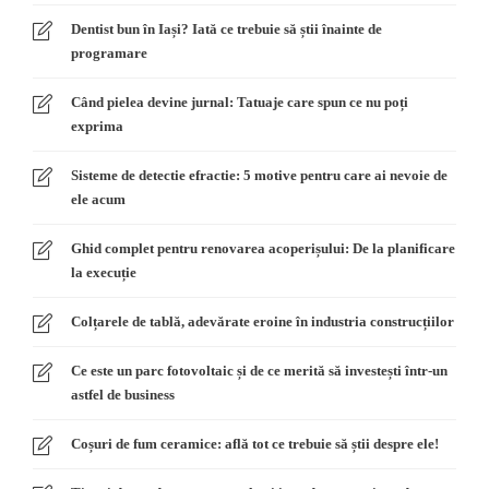
Dentist bun în Iași? Iată ce trebuie să știi înainte de
programare
Când pielea devine jurnal: Tatuaje care spun ce nu poți
exprima
Sisteme de detectie efractie: 5 motive pentru care ai nevoie de
ele acum
Ghid complet pentru renovarea acoperișului: De la planificare
la execuție
Colțarele de tablă, adevărate eroine în industria construcțiilor
Ce este un parc fotovoltaic și de ce merită să investești într-un
astfel de business
Coșuri de fum ceramice: află tot ce trebuie să știi despre ele!