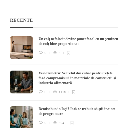
RECENTE
Un colț nefolosit devine punct focal cu un șemineu
de colț bine proporționat
0
9
Viscozimetru: Secretul din culise pentru rețete
fără compromisuri în materiale de construcții și
industria alimentară
0
1118
Dentist bun în Iași? Iată ce trebuie să știi înainte
de programare
0
903