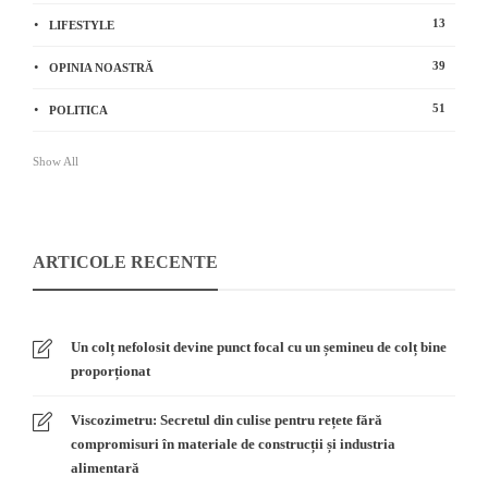
13
LIFESTYLE
39
OPINIA NOASTRĂ
51
POLITICA
Show All
ARTICOLE RECENTE
Un colț nefolosit devine punct focal cu un șemineu de colț bine
proporționat
Viscozimetru: Secretul din culise pentru rețete fără
compromisuri în materiale de construcții și industria
alimentară