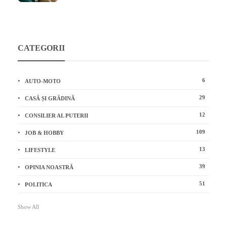
CATEGORII
6
AUTO-MOTO
29
CASĂ ȘI GRĂDINĂ
12
CONSILIER AL PUTERII
109
JOB & HOBBY
13
LIFESTYLE
39
OPINIA NOASTRĂ
51
POLITICA
Show All