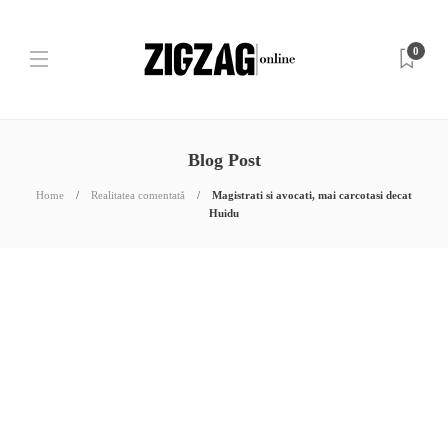
0
Blog Post
Home
Realitatea comentată
Magistrati si avocati, mai carcotasi decat
Huidu