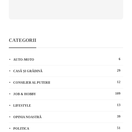
CATEGORII
6
AUTO-MOTO
29
CASĂ ȘI GRĂDINĂ
12
CONSILIER AL PUTERII
109
JOB & HOBBY
13
LIFESTYLE
39
OPINIA NOASTRĂ
51
POLITICA