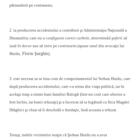
pătrunderii pe contrasens;
2.
la producerea accidentului a contribuit şi Administraţia Naţională a
Drumurilor, care
nu a configurat corect curbele, determinâd şoferii să
iasă în decor sau să intre pe contrasens
(spune unul din avocaţii lui
Florin Şurghie
Huidu,
);
3.
este necesar sa se tina cont de comportamentul lui Serban Huidu, care
după producerea accidentului, care s-a retras din viaţa publică, iar în
acelaşi timp a trimis bani familiei Balogh (într-un cont care ulterior a
fost închis, iar banii refuzaţi) şi a încercat să ia legătură cu fiica Magdei
Drăghici şi chiar să îi deschidă o fundaţie, însă aceasta a refuzat.
Totuşi, rudele victimelor susţin că Şerban Huidu nu a avut