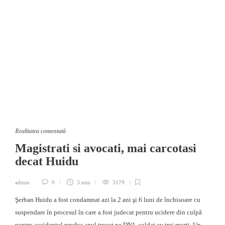
Realitatea comentată
Magistrati si avocati, mai carcotasi
decat Huidu
admin
0
3 min
3179
Şerban Huidu a fost condamnat azi la 2 ani şi 6 luni de închisoare cu
suspendare în procesul în care a fost judecat pentru ucidere din culpă
pentru accidentul produs anul trecut pe DN1, soldat cu trei morţi. Un