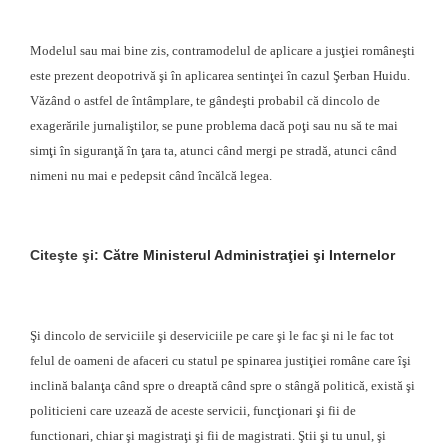
Modelul sau mai bine zis, contramodelul de aplicare a jusţiei româneşti
este prezent deopotrivă şi în aplicarea sentinţei în cazul Şerban Huidu.
Văzând o astfel de întâmplare, te gândeşti probabil că dincolo de
exagerările jurnaliştilor, se pune problema dacă poţi sau nu să te mai
simţi în siguranţă în ţara ta, atunci când mergi pe stradă, atunci când
nimeni nu mai e pedepsit când încălcă legea.
Citeşte şi:
Către Ministerul Administraţiei şi Internelor
Şi dincolo de serviciile şi deserviciile pe care şi le fac şi ni le fac tot
felul de oameni de afaceri cu statul pe spinarea justiţiei române care îşi
inclină balanţa când spre o dreaptă când spre o stângă politică, există şi
politicieni care uzează de aceste servicii, funcţionari şi fii de
functionari, chiar şi magistraţi şi fii de magistrati. Ştii şi tu unul, şi