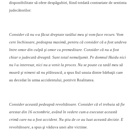
disponibilitate să ofere despăgubiri, fiind totdată contrariate de sentinta
judecătorilor:
Consider că nu s-a făcut dreptate tatălui meu şi vom face recurs. Vom
cere închisoare, pedeapsa maximă, pentru că consider că a fost undeva
între omor din culpă şi omor cu premeditare. Consider că nu a fost
chiar o judecată dreaptă. Sunt total nemulţumit. Pe domnul Huidu nici
nu l-a interesat, nici nu a venit la proces. Nu se poate ca tatăl meu să
moară şi nimeni să nu plătească
, a spus fiul unuia dintre bărbaţii care
au decedat în urma accidentului, potrivit Realitatea.
Consider această pedeapsă revoltătoare. Consider că el trebuia să fie
arestat din 16 octombrie, având în vedere cum a executat această
crimă care nu a fost accident. Nu ştiu de ce au luat această decizie. E
revoltătoare
, a spus şi văduva unei alte victime.