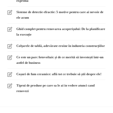
exprima
Sisteme de detectie efractie: 5 motive pentru care ai nevoie de
ele acum
Ghid complet pentru renovarea acoperișului: De la planificare
la execuție
Colțarele de tablă, adevărate eroine în industria construcțiilor
Ce este un parc fotovoltaic și de ce merită să investești într-un
astfel de business
Coșuri de fum ceramice: află tot ce trebuie să știi despre ele!
Tiprui de produse pe care sa le ai in vedere atunci cand
renovezi