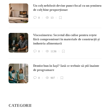
Un colț nefolosit devine punct focal cu un șemineu
de colț bine proporționat
0
13
Viscozimetru: Secretul din culise pentru rețete
fără compromisuri în materiale de construcții și
industria alimentară
0
1136
Dentist bun în Iași? Iată ce trebuie să știi înainte
de programare
0
907
CATEGORII