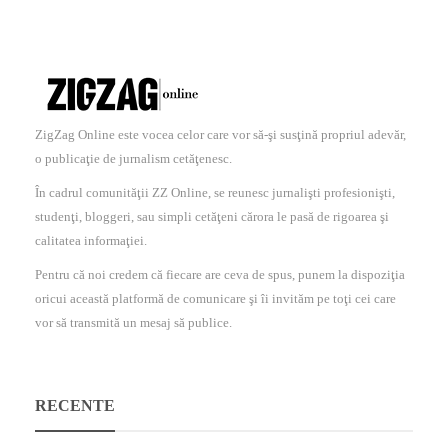
ZigZag Online este vocea celor care vor să-şi susţină propriul adevăr,
o publicaţie de jurnalism cetăţenesc.
În cadrul comunităţii ZZ Online, se reunesc jurnalişti profesionişti,
studenţi, bloggeri, sau simpli cetăţeni cărora le pasă de rigoarea şi
calitatea informaţiei.
Pentru că noi credem că fiecare are ceva de spus, punem la dispoziţia
oricui această platformă de comunicare şi îi invităm pe toţi cei care
vor să transmită un mesaj să publice.
RECENTE