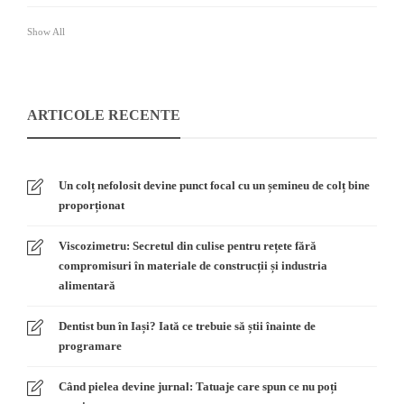
Show All
ARTICOLE RECENTE
Un colț nefolosit devine punct focal cu un șemineu de colț bine
proporționat
Viscozimetru: Secretul din culise pentru rețete fără
compromisuri în materiale de construcții și industria
alimentară
Dentist bun în Iași? Iată ce trebuie să știi înainte de
programare
Când pielea devine jurnal: Tatuaje care spun ce nu poți