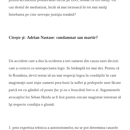
caz destul de mediatizat, încât să mai trezească în tot mai mulţi
întrebarea pe cine serveşte justiţia română?
Citeşte şi:
Adrian Nastase: condamnat sau martir?
Un accident care a dus la uciderea a trei oameni din cauza unei decizii
care a coincis cu nerespectarea legii. Se întâmplă tot mai des. Pentru că
în România, devii tentat să nu mai respecţi legea în condiţiile în care
magistraţii sunt nişte oameni prea buni la suflet şi pedepsele sunt făcute
parcă tot cu gândul
că poate fac şi eu o boacănă într-o zi
. Argumentele
avocaţilor lui Seban Huidu ar fi fost pentru oricare magistrat interesat să
îşi respecte condiţia o glumă:
1.
prin expertiza tehnica a autotorismelor, nu se pot determina cauzele