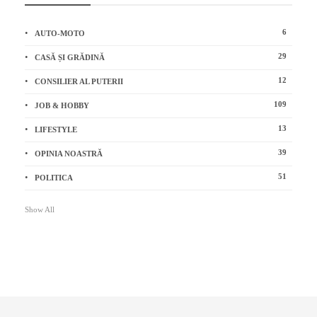
6
AUTO-MOTO
29
CASĂ ȘI GRĂDINĂ
12
CONSILIER AL PUTERII
109
JOB & HOBBY
13
LIFESTYLE
39
OPINIA NOASTRĂ
51
POLITICA
Show All