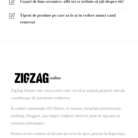
Coșuri de fum ceramice: află tot ce trebuie să știi despre ele!
Tiprui de produse pe care sa le ai in vedere atunci cand
renovezi
ZigZag Online este vocea celor care vor să-şi susţină propriul adevăr,
o publicaţie de jurnalism cetăţenesc.
În cadrul comunităţii ZZ Online, se reunesc jurnalişti profesionişti,
studenţi, bloggeri, sau simpli cetăţeni cărora le pasă de rigoarea şi
calitatea informaţiei.
Pentru că noi credem că fiecare are ceva de spus, punem la dispoziţia