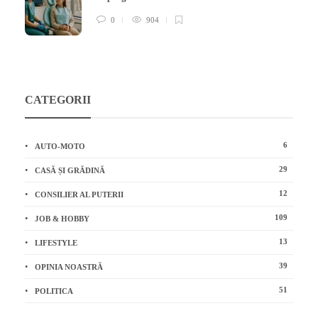
0
904
CATEGORII
6
AUTO-MOTO
29
CASĂ ȘI GRĂDINĂ
12
CONSILIER AL PUTERII
109
JOB & HOBBY
13
LIFESTYLE
39
OPINIA NOASTRĂ
51
POLITICA