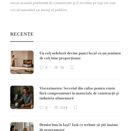
oricui această platformă de comunicare şi îi invităm pe toţi cei care
vor să transmită un mesaj să publice.
RECENTE
Un colț nefolosit devine punct focal cu un șemineu
de colț bine proporționat
0
10
Viscozimetru: Secretul din culise pentru rețete
fără compromisuri în materiale de construcții și
industria alimentară
0
1119
Dentist bun în Iași? Iată ce trebuie să știi înainte
de programare