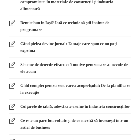
compromisuri în materiale de construcții și industria
alimentară
Dentist bun în Iași? Iată ce trebuie să știi înainte de
programare
Când pielea devine jurnal: Tatuaje care spun ce nu poți
exprima
Sisteme de detectie efractie: 5 motive pentru care ai nevoie de
ele acum
Ghid complet pentru renovarea acoperișului: De la planificare
la execuție
Colțarele de tablă, adevărate eroine în industria construcțiilor
Ce este un parc fotovoltaic și de ce merită să investești într-un
astfel de business