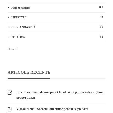
109
JOB & HOBBY
13
LIFESTYLE
39
OPINIA NOASTRĂ
51
POLITICA
Show All
ARTICOLE RECENTE
Un colț nefolosit devine punct focal cu un șemineu de colț bine
proporționat
Viscozimetru: Secretul din culise pentru rețete fără