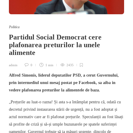
Politica
Partidul Social Democrat cere
plafonarea preturilor la unele
alimente
admin
0
1 min
2435
Alfred Simonis, liderul deputatilor PSD, a cerut Guvernului,
prin intermediul unui mesaj postat pe Facebook, sa aiba in
vedere plafonarea preturilor la alimentele de baza.
„Prețurile au luat-o razna! Și asta s-a întâmplat pentru că, odată cu
decretul privind instaurarea stării de urgență, nu a fost adoptat și
actul normativ care ar fi plafonat prețurile. Speculanții au fost lăsați
să profite de criză și să-și umple buzunarele pe spatele suferinței
oamenilor. Guvernul trebuie să ia măsuri urgente, dincolo de