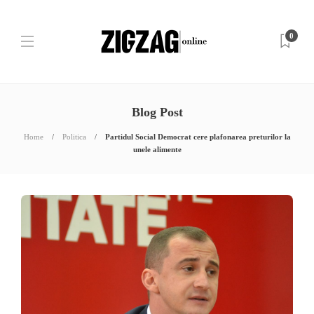
0
Blog Post
Home
Politica
Partidul Social Democrat cere plafonarea preturilor la
unele alimente