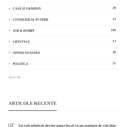
29
CASĂ ȘI GRĂDINĂ
12
CONSILIER AL PUTERII
109
JOB & HOBBY
13
LIFESTYLE
39
OPINIA NOASTRĂ
51
POLITICA
Show All
ARTICOLE RECENTE
Un colț nefolosit devine punct focal cu un șemineu de colț bine