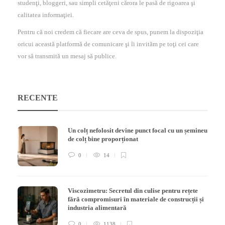
studenţi, bloggeri, sau simpli cetăţeni cărora le pasă de rigoarea şi
calitatea informaţiei.
Pentru că noi credem că fiecare are ceva de spus, punem la dispoziţia
oricui această platformă de comunicare şi îi invităm pe toţi cei care
vor să transmită un mesaj să publice.
RECENTE
Un colț nefolosit devine punct focal cu un șemineu
de colț bine proporționat
0
14
Viscozimetru: Secretul din culise pentru rețete
fără compromisuri în materiale de construcții și
industria alimentară
0
1138