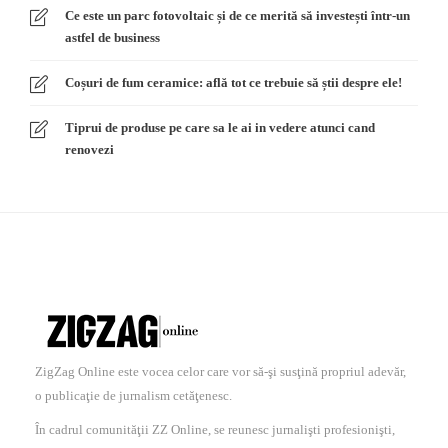
Ce este un parc fotovoltaic și de ce merită să investești într-un
astfel de business
Coșuri de fum ceramice: află tot ce trebuie să știi despre ele!
Tiprui de produse pe care sa le ai in vedere atunci cand
renovezi
ZigZag Online este vocea celor care vor să-şi susţină propriul adevăr,
o publicaţie de jurnalism cetăţenesc.
În cadrul comunităţii ZZ Online, se reunesc jurnalişti profesionişti,