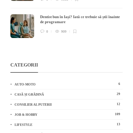
Dentist bun în Iași? Iată ce trebuie să știi înainte
de programare
0
909
CATEGORII
6
AUTO-MOTO
29
CASĂ ȘI GRĂDINĂ
12
CONSILIER AL PUTERII
109
JOB & HOBBY
13
LIFESTYLE