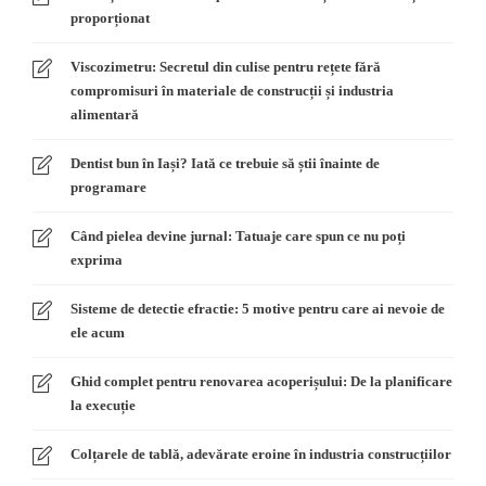
proporționat
Viscozimetru: Secretul din culise pentru rețete fără
compromisuri în materiale de construcții și industria
alimentară
Dentist bun în Iași? Iată ce trebuie să știi înainte de
programare
Când pielea devine jurnal: Tatuaje care spun ce nu poți
exprima
Sisteme de detectie efractie: 5 motive pentru care ai nevoie de
ele acum
Ghid complet pentru renovarea acoperișului: De la planificare
la execuție
Colțarele de tablă, adevărate eroine în industria construcțiilor