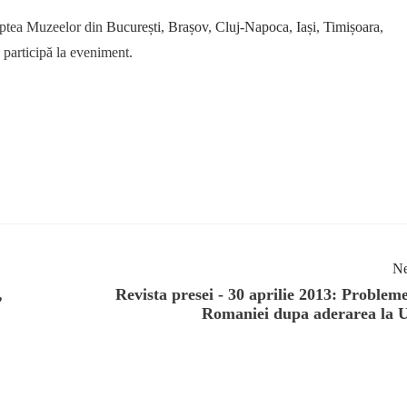
aptea Muzeelor din
București
,
Brașov
,
Cluj-Napoca
,
Iași
,
Timișoara
,
 participă la eveniment.
Ne
,
Revista presei - 30 aprilie 2013: Probleme
Romaniei dupa aderarea la 