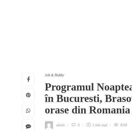
Job & Hobby
Programul Noaptea
în Bucuresti, Brasov
orase din Romani
admin
0
1 min
read
4543