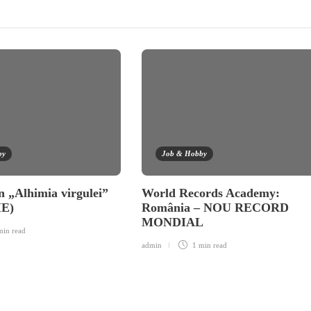
by
Job & Hobby
n „Alhimia virgulei”
World Records Academy:
IE)
România – NOU RECORD
MONDIAL
min
read
admin
1 min
read