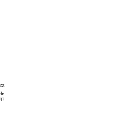
xt
le
UE