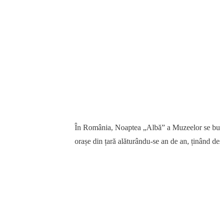
În România, Noaptea „Albă” a Muzeelor se bucur
orașe din țară alăturându-se an de an, ținând d