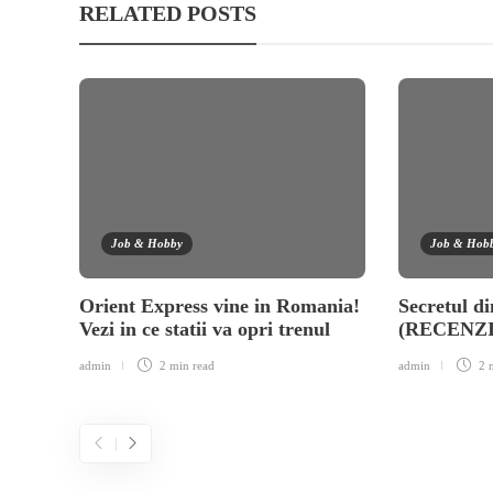
RELATED POSTS
Job & Hobby
Job & Hob
Orient Express vine in Romania!
Secretul di
Vezi in ce statii va opri trenul
(RECENZ
admin
2 min
read
admin
2 