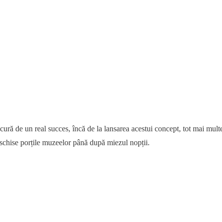
ă de un real succes, încă de la lansarea acestui concept, tot mai mult
eschise porțile muzeelor până după miezul nopții.