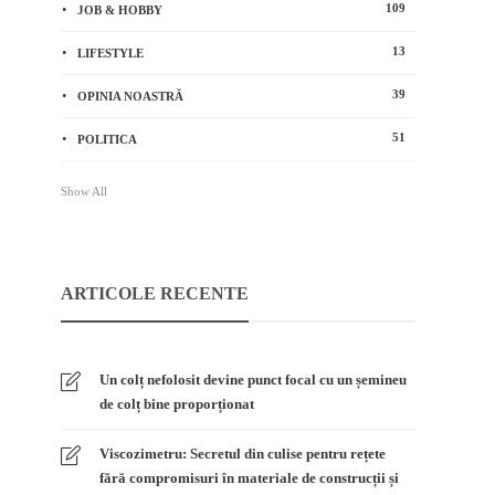
109
JOB & HOBBY
13
LIFESTYLE
39
OPINIA NOASTRĂ
51
POLITICA
Show All
ARTICOLE RECENTE
Un colț nefolosit devine punct focal cu un șemineu
de colț bine proporționat
Viscozimetru: Secretul din culise pentru rețete
fără compromisuri în materiale de construcții și