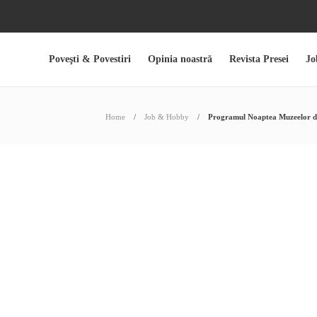
Poveşti & Povestiri
Opinia noastră
Revista Presei
Jo
Home
Job & Hobby
Programul Noaptea Muzeelor din 