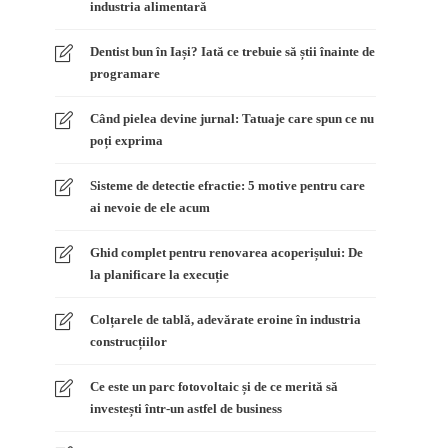
industria alimentară
Dentist bun în Iași? Iată ce trebuie să știi înainte de
programare
Când pielea devine jurnal: Tatuaje care spun ce nu
poți exprima
Sisteme de detectie efractie: 5 motive pentru care
ai nevoie de ele acum
Ghid complet pentru renovarea acoperișului: De
la planificare la execuție
Colțarele de tablă, adevărate eroine în industria
construcțiilor
Ce este un parc fotovoltaic și de ce merită să
investești într-un astfel de business