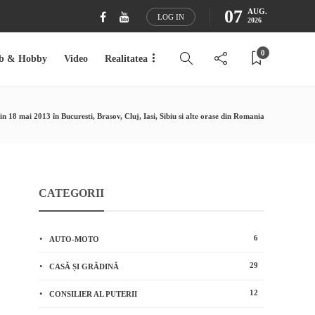
07
AUG.
LOG IN
2026
0
b & Hobby
Video
Realitatea
18 mai 2013 în Bucuresti, Brasov, Cluj, Iasi, Sibiu si alte orase din Romania
CATEGORII
6
AUTO-MOTO
29
CASĂ ȘI GRĂDINĂ
12
CONSILIER AL PUTERII