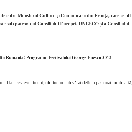
e către Ministerul Culturii și Comunicării din Franța, care se afl
t este sub patronajul Consiliului Europei, UNESCO și a Consiliului
 din Romania! Programul Festivalului George Enescu 2013
ual la acest eveniment, oferind un adevărat deliciu pasionaților de artă