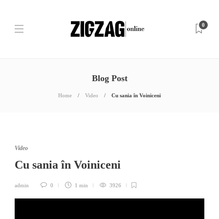
0
Blog Post
Home
Video
Cu sania în Voiniceni
Video
Cu sania în Voiniceni
admin
0
1 min
3926