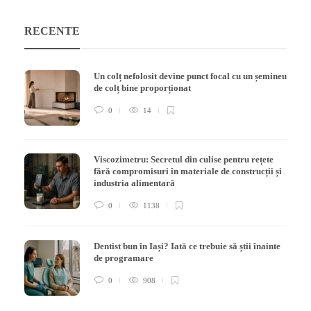
RECENTE
Un colț nefolosit devine punct focal cu un șemineu
de colț bine proporționat
0
14
Viscozimetru: Secretul din culise pentru rețete
fără compromisuri în materiale de construcții și
industria alimentară
0
1138
Dentist bun în Iași? Iată ce trebuie să știi înainte
de programare
0
908