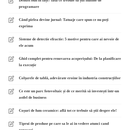
Dentist bun în Iași? Iată ce trebuie să știi înainte de
programare
Când pielea devine jurnal: Tatuaje care spun ce nu poți
exprima
Sisteme de detectie efractie: 5 motive pentru care ai nevoie de
ele acum
Ghid complet pentru renovarea acoperișului: De la planificare
la execuție
Colțarele de tablă, adevărate eroine în industria construcțiilor
Ce este un parc fotovoltaic și de ce merită să investești într-un
astfel de business
Coșuri de fum ceramice: află tot ce trebuie să știi despre ele!
Tiprui de produse pe care sa le ai in vedere atunci cand
renovezi