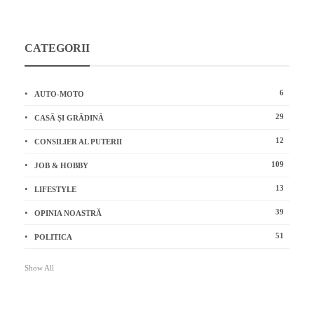
CATEGORII
6
AUTO-MOTO
29
CASĂ ȘI GRĂDINĂ
12
CONSILIER AL PUTERII
109
JOB & HOBBY
13
LIFESTYLE
39
OPINIA NOASTRĂ
51
POLITICA
Show All