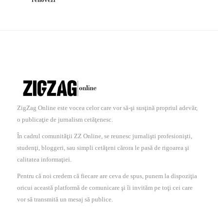
ZigZag Online este vocea celor care vor să-şi susţină propriul adevăr,
o publicaţie de jurnalism cetăţenesc.
În cadrul comunităţii ZZ Online, se reunesc jurnalişti profesionişti,
studenţi, bloggeri, sau simpli cetăţeni cărora le pasă de rigoarea şi
calitatea informaţiei.
Pentru că noi credem că fiecare are ceva de spus, punem la dispoziţia
oricui această platformă de comunicare şi îi invităm pe toţi cei care
vor să transmită un mesaj să publice.