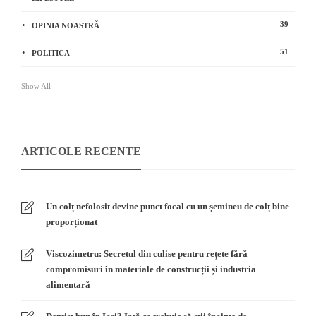
39
OPINIA NOASTRĂ
51
POLITICA
Show All
ARTICOLE RECENTE
Un colț nefolosit devine punct focal cu un șemineu de colț bine
proporționat
Viscozimetru: Secretul din culise pentru rețete fără
compromisuri în materiale de construcții și industria
alimentară