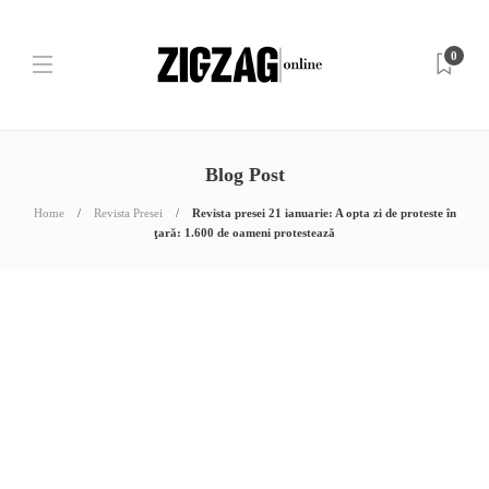
0
Blog Post
Home
Revista Presei
Revista presei 21 ianuarie: A opta zi de proteste în
ţară: 1.600 de oameni protestează