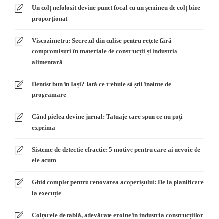
Un colț nefolosit devine punct focal cu un șemineu de colț bine
proporționat
Viscozimetru: Secretul din culise pentru rețete fără
compromisuri în materiale de construcții și industria
alimentară
Dentist bun în Iași? Iată ce trebuie să știi înainte de
programare
Când pielea devine jurnal: Tatuaje care spun ce nu poți
exprima
Sisteme de detectie efractie: 5 motive pentru care ai nevoie de
ele acum
Ghid complet pentru renovarea acoperișului: De la planificare
la execuție
Colțarele de tablă, adevărate eroine în industria construcțiilor