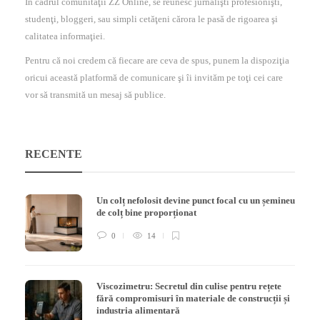
În cadrul comunităţii ZZ Online, se reunesc jurnalişti profesionişti,
studenţi, bloggeri, sau simpli cetăţeni cărora le pasă de rigoarea şi
calitatea informaţiei.
Pentru că noi credem că fiecare are ceva de spus, punem la dispoziţia
oricui această platformă de comunicare şi îi invităm pe toţi cei care
vor să transmită un mesaj să publice.
RECENTE
Un colț nefolosit devine punct focal cu un șemineu
de colț bine proporționat
0
14
Viscozimetru: Secretul din culise pentru rețete
fără compromisuri în materiale de construcții și
industria alimentară