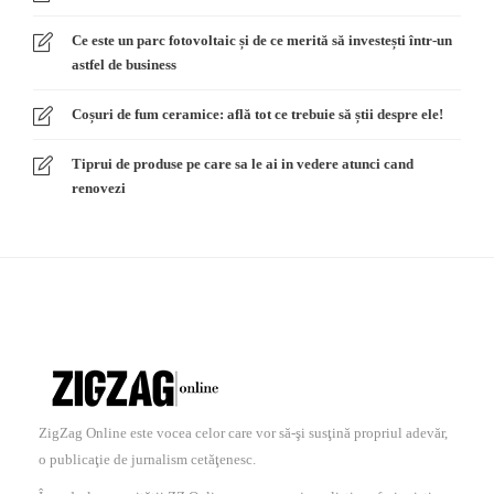
Ce este un parc fotovoltaic și de ce merită să investești într-un
astfel de business
Coșuri de fum ceramice: află tot ce trebuie să știi despre ele!
Tiprui de produse pe care sa le ai in vedere atunci cand
renovezi
ZigZag Online este vocea celor care vor să-şi susţină propriul adevăr,
o publicaţie de jurnalism cetăţenesc.