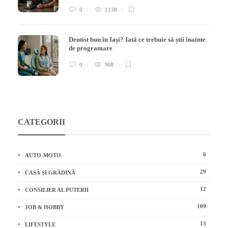
0
1138
Dentist bun în Iași? Iată ce trebuie să știi înainte
de programare
0
908
CATEGORII
6
AUTO-MOTO
29
CASĂ ȘI GRĂDINĂ
12
CONSILIER AL PUTERII
109
JOB & HOBBY
13
LIFESTYLE