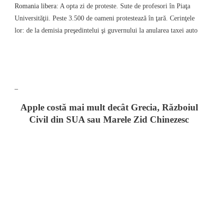
Romania libera
: A opta zi de proteste.
Sute de profesori în Piaţa
Universităţii. Peste 3.500 de oameni protestează în ţară. Cerinţele
lor: de la demisia preşedintelui şi guvernului la anularea taxei auto
–
A
pple costă mai mult decât Grecia, Războiul
Civil din SUA sau Marele Zid Chinezesc