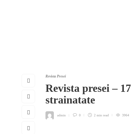
Revista Presei
Revista presei – 17
strainatate
admin
0
2 min
read
3964