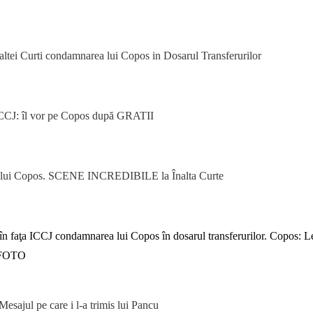
Inaltei Curti condamnarea lui Copos in Dosarul Transferurilor
ÎCCJ: îl vor pe Copos după GRATII
A lui Copos. SCENE INCREDIBILE la Înalta Curte
 în faţa ICCJ condamnarea lui Copos în dosarul transferurilor. Copos: L
E FOTO
esajul pe care i l-a trimis lui Pancu