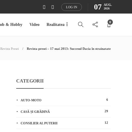
07
AUG.
LOG IN
2026
0
Job & Hobby
Video
Realitatea
Revista Presei
Revista presei – 17 mai 2013: Succesul Dacia în strainatate
CATEGORII
6
AUTO-MOTO
29
CASĂ ȘI GRĂDINĂ
12
CONSILIER AL PUTERII