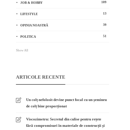
109
JOB & HOBBY
13
LIFESTYLE
39
OPINIA NOASTRĂ
51
POLITICA
Show All
ARTICOLE RECENTE
Un colț nefolosit devine punct focal cu un șemineu
de colț bine proporționat
Viscozimetru: Secretul din culise pentru rețete
fără compromisuri în materiale de construcții și