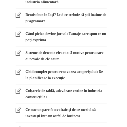
industria alimentară
Dentist bun în Iași? Iată ce trebuie să știi înainte de
programare
Când pielea devine jurnal: Tatuaje care spun ce nu
poți exprima
Sisteme de detectie efractie: 5 motive pentru care
ai nevoie de ele acum
Ghid complet pentru renovarea acoperișului: De
la planificare la execuție
Colțarele de tablă, adevărate eroine în industria
construcțiilor
Ce este un parc fotovoltaic și de ce merită să
investești într-un astfel de business