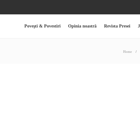
Poveşti & Povestiri
Opinia noastră
Revista Presei
Home