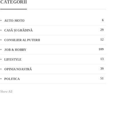
CATEGORII
6
AUTO-MOTO
29
CASĂ ȘI GRĂDINĂ
12
CONSILIER AL PUTERII
109
JOB & HOBBY
13
LIFESTYLE
39
OPINIA NOASTRĂ
51
POLITICA
Show All