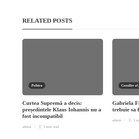
RELATED POSTS
Politica
Consilier al 
Curtea Supremă a decis:
Gabriela F
președintele Klaus Iohannis nu a
trebuie sa 
fost incompatibil
admin
1 m
admin
1 min
read