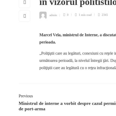
in vizorul politisti
admin
0
1 min
read
2345
Marcel Vela, ministrul de Interne, a discuta
perioada.
„Poliţiştii care au legături, conexiuni cu reţele i
următoarea perioadă, la nivelul întregii ţări. Du
poliţiştii care au legătură cu o reţea infracţiona
Previous
Ministrul de interne a vorbit despre cazul permi
de port-arma