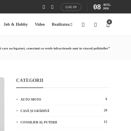
08
AUG.
LOG IN
2026
0
Job & Hobby
Video
Realitatea
ii care au legaturi, conexiuni cu retele infractionale sunt in vizorul politistilor”
CATEGORII
6
AUTO-MOTO
29
CASĂ ȘI GRĂDINĂ
12
CONSILIER AL PUTERII