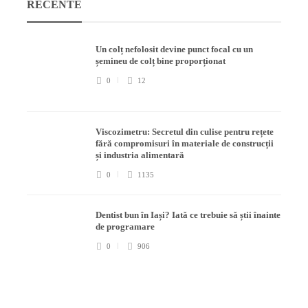
RECENTE
Un colț nefolosit devine punct focal cu un
șemineu de colț bine proporționat
0
12
Viscozimetru: Secretul din culise pentru rețete
fără compromisuri în materiale de construcții
și industria alimentară
0
1135
Dentist bun în Iași? Iată ce trebuie să știi înainte
de programare
0
906