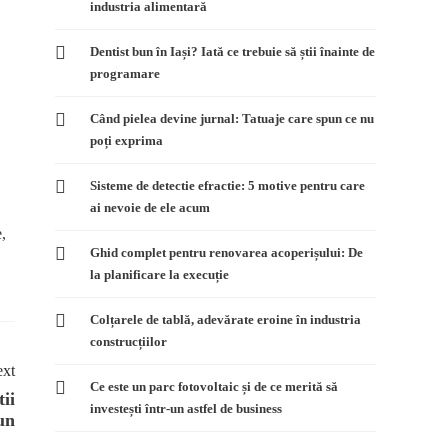
industria alimentară
Dentist bun în Iași? Iată ce trebuie să știi înainte de
programare
Când pielea devine jurnal: Tatuaje care spun ce nu
poți exprima
Sisteme de detectie efractie: 5 motive pentru care
ai nevoie de ele acum
e,
Ghid complet pentru renovarea acoperișului: De
la planificare la execuție
Colțarele de tablă, adevărate eroine în industria
construcțiilor
xt
Ce este un parc fotovoltaic și de ce merită să
tii
investești într-un astfel de business
un