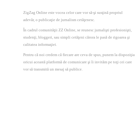
ZigZag Online este vocea celor care vor să-şi susţină propriul
adevăr, o publicaţie de jurnalism cetăţenesc.
În cadrul comunităţii ZZ Online, se reunesc jurnalişti profesionişti,
studenţi, bloggeri, sau simpli cetăţeni cărora le pasă de rigoarea şi
calitatea informaţiei.
Pentru că noi credem că fiecare are ceva de spus, punem la dispoziţia
oricui această platformă de comunicare şi îi invităm pe toţi cei care
vor să transmită un mesaj să publice.