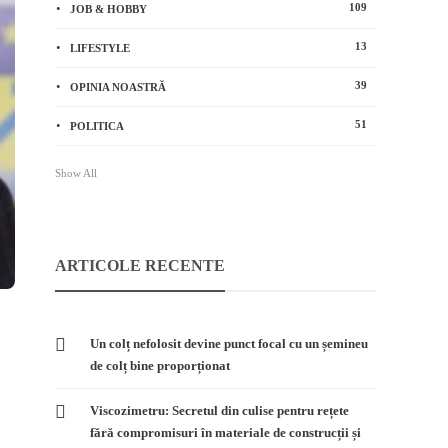
109
JOB & HOBBY
13
LIFESTYLE
39
OPINIA NOASTRĂ
51
POLITICA
Show All
ARTICOLE RECENTE
Un colț nefolosit devine punct focal cu un șemineu
de colț bine proporționat
Viscozimetru: Secretul din culise pentru rețete
fără compromisuri în materiale de construcții și