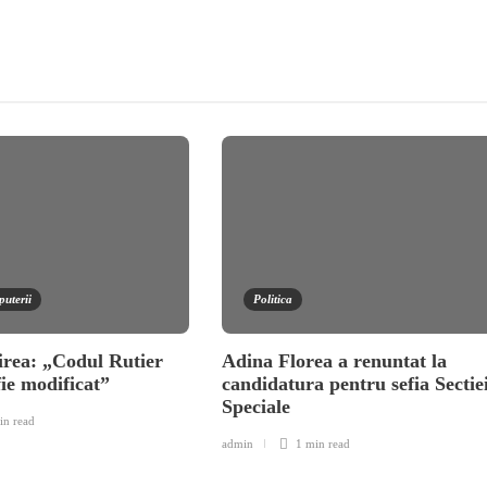
puterii
Politica
irea: „Codul Rutier
Adina Florea a renuntat la
fie modificat”
candidatura pentru sefia Sectie
Speciale
in
read
admin
1 min
read