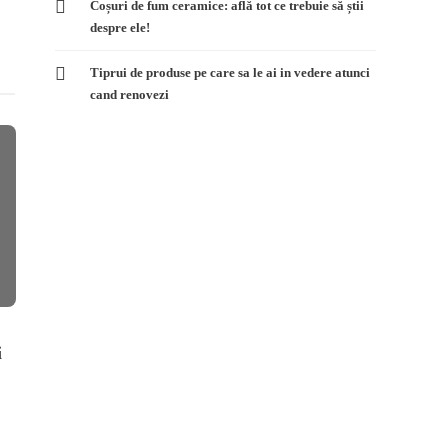
Coșuri de fum ceramice: află tot ce trebuie să știi
despre ele!
Tiprui de produse pe care sa le ai in vedere atunci
cand renovezi
Politica
Politica
Raluca Turcan: „O tara intreaga
Victor Ponta: 
i
asteapta ca pensiile in Romania
modificarea le
sa fie calculate pe principiul
este doar o pa
contributivitatii”
admin
1 min
re
admin
1 min
read