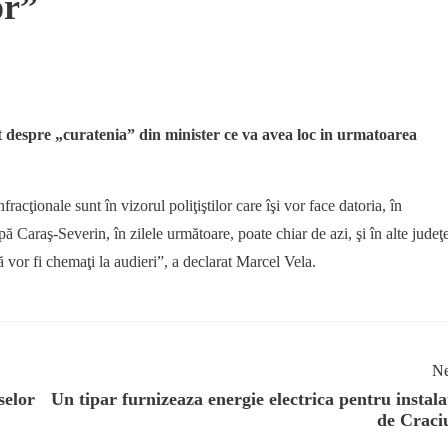
lor”
t despre „curatenia” din minister ce va avea loc in urmatoarea
nfracţionale sunt în vizorul poliţiştilor care îşi vor face datoria, în
pă Caraş-Severin, în zilele următoare, poate chiar de azi, şi în alte judeţ
lă vor fi chemaţi la audieri”, a declarat Marcel Vela.
Ne
selor
Un tipar furnizeaza energie electrica pentru instala
de Craci