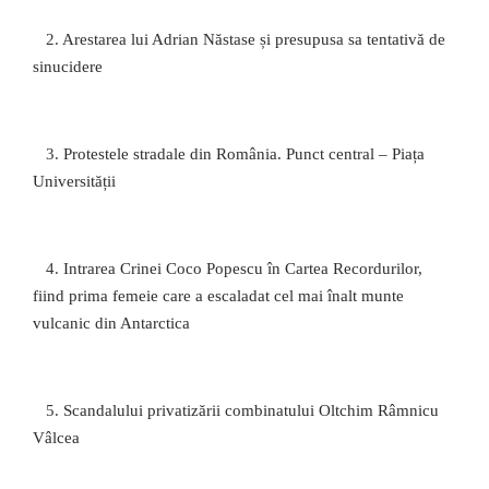
2.
Arestarea lui Adrian Năstase și presupusa sa tentativă de
sinucidere
3.
Protestele stradale din România. Punct central – Piața
Universității
4.
Intrarea Crinei Coco Popescu în Cartea Recordurilor,
fiind prima femeie care a escaladat cel mai înalt munte
vulcanic din Antarctica
5.
Scandalului privatizării combinatului Oltchim Râmnicu
Vâlcea