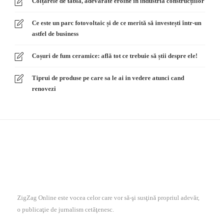
Colțarele de tablă, adevărate eroine în industria construcțiilor
Ce este un parc fotovoltaic și de ce merită să investești într-un
astfel de business
Coșuri de fum ceramice: află tot ce trebuie să știi despre ele!
Tiprui de produse pe care sa le ai in vedere atunci cand
renovezi
ZigZag Online este vocea celor care vor să-şi susţină propriul adevăr,
o publicaţie de jurnalism cetăţenesc.
În cadrul comunităţii ZZ Online, se reunesc jurnalişti profesionişti,