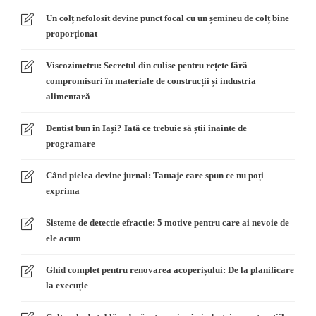
Un colț nefolosit devine punct focal cu un șemineu de colț bine
proporționat
Viscozimetru: Secretul din culise pentru rețete fără
compromisuri în materiale de construcții și industria
alimentară
Dentist bun în Iași? Iată ce trebuie să știi înainte de
programare
Când pielea devine jurnal: Tatuaje care spun ce nu poți
exprima
Sisteme de detectie efractie: 5 motive pentru care ai nevoie de
ele acum
Ghid complet pentru renovarea acoperișului: De la planificare
la execuție