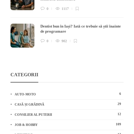
0
1117
Dentist bun în Iași? Iată ce trebuie să știi înainte
de programare
0
902
CATEGORII
6
AUTO-MOTO
29
CASĂ ȘI GRĂDINĂ
12
CONSILIER AL PUTERII
109
JOB & HOBBY
13
LIFESTYLE